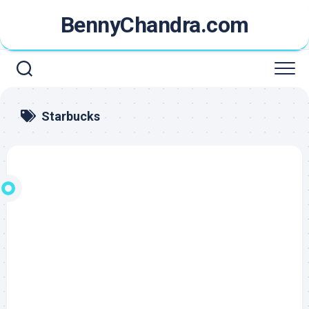
Skip
BennyChandra.com
to
content
Starbucks