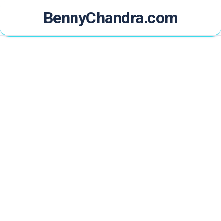
Skip
BennyChandra.com
to
content