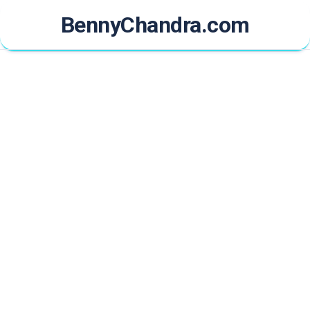
Skip
BennyChandra.com
to
content