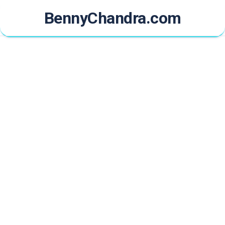
Skip
BennyChandra.com
to
content