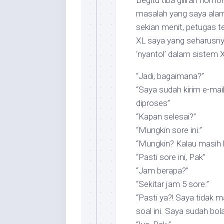
Begitu tiba giliran nom
masalah yang saya alam
sekian menit, petugas
XL saya yang seharusny
‘nyantol’ dalam sistem X
“Jadi, bagaimana?”
“Saya sudah kirim e-mai
diproses”
“Kapan selesai?”
“Mungkin sore ini.”
“Mungkin? Kalau masih 
“Pasti sore ini, Pak”
“Jam berapa?”
“Sekitar jam 5 sore.”
“Pasti ya?! Saya tidak m
soal ini. Saya sudah bola