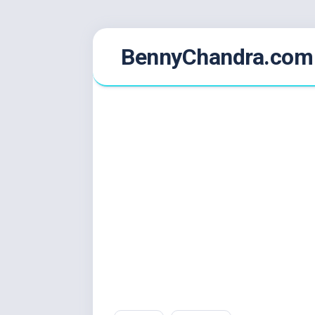
Skip
BennyChandra.com
to
content