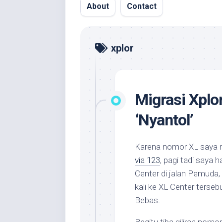
About
Contact
xplor
Migrasi Xplo
‘Nyantol’
Karena nomor XL saya 
via 123
, pagi tadi saya 
Center di jalan Pemuda,
kali ke XL Center terseb
Bebas.