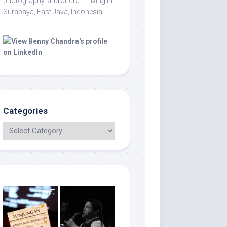
photography, and aircraft. Living in
Surabaya, East Java, Indonesia.
Categories