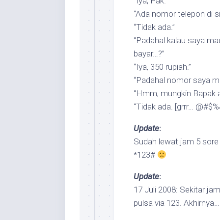
“Iya, Pak.”
“Ada nomor telepon di s
“Tidak ada.”
“Padahal kalau saya ma
bayar…?”
“Iya, 350 rupiah.”
“Padahal nomor saya ma
“Hmm, mungkin Bapak a
“Tidak ada. [grrr… @#$%
Update
:
Sudah lewat jam 5 sore 
*123#
Update
:
17 Juli 2008: Sekitar ja
pulsa via 123. Akhirnya…