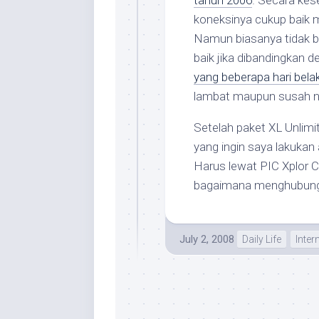
tahun 2006
. Secara kes
koneksinya cukup baik
Namun biasanya tidak be
baik jika dibandingkan 
yang beberapa hari bela
lambat maupun susah
Setelah paket XL Unlimi
yang ingin saya lakukan 
Harus lewat PIC Xplor C
bagaimana menghubung
July 2, 2008
Daily Life
Inter