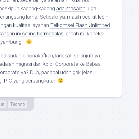
eluruhan, sebenarnya selama ini kualitas
 meskipun kadang-kadang
ada masalah
juga.
rlangsung lama. Setidaknya, masih sedikit lebih
dengan kualitas layanan
Telkomsel Flash Unlimited
kangan ini sering bermasalah
, entah itu koneksi
 nyambung…
ted sudah dinonaktifkan, langkah selanjutnya
adalah migrasi dari Xplor Corporate ke Bebas.
orporate ya? Duh, padahal udah gak jelas
i PIC yang bersangkutan
net
Techno