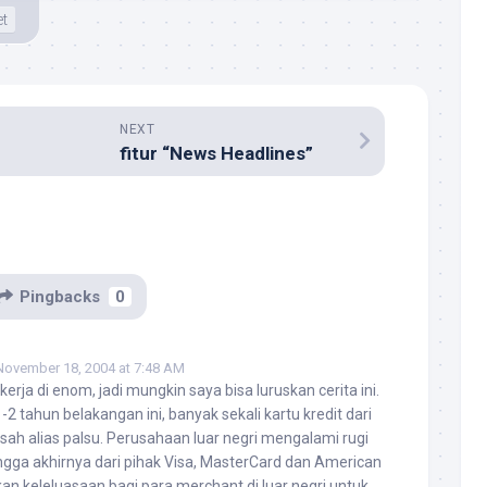
et
NEXT
fitur “News Headlines”
Pingbacks
0
November 18, 2004 at 7:48 AM
erja di enom, jadi mungkin saya bisa luruskan cerita ini.
-2 tahun belakangan ini, banyak sekali kartu kredit dari
 sah alias palsu. Perusahaan luar negri mengalami rugi
ingga akhirnya dari pihak Visa, MasterCard dan American
n keleluasaan bagi para merchant di luar negri untuk