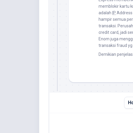
memblokir kartu kr
adalah
IP
Address s
hampir semua per
transaksi. Perusa
credit card, jadi s
Enom juga menggu
transaksi fraud y
Demikian penjelas
H