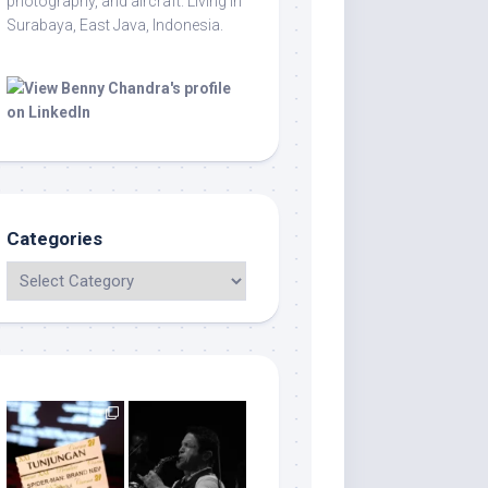
photography, and aircraft. Living in
Surabaya, East Java, Indonesia.
Categories