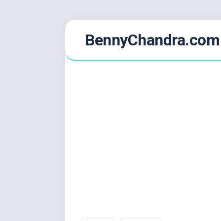
Skip
BennyChandra.com
to
content