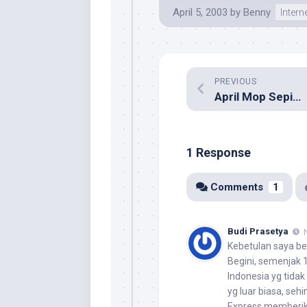
April 5, 2003
by
Benny
Intern
PREVIOUS
April Mop Sepi…
1 Response
Comments
1
Budi Prasetya
Kebetulan saya bek
Begini, semenjak 1
Indonesia yg tidak
yg luar biasa, seh
Express memberika