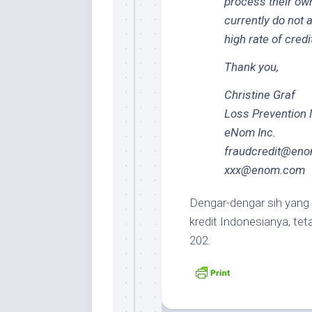
process their ow
currently do not
high rate of cred
Thank you,
Christine Graf
Loss Prevention
eNom Inc.
fraudcredit@en
xxx@enom.com
Dengar-dengar sih yang 
kredit Indonesianya, tet
202.