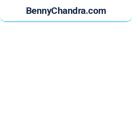
Skip
BennyChandra.com
to
content