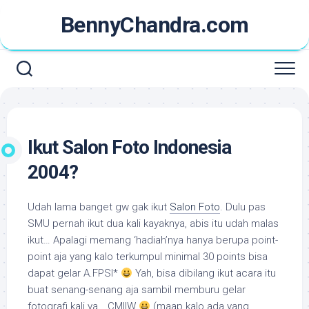
Skip
BennyChandra.com
to
content
Ikut Salon Foto Indonesia
2004?
Udah lama banget gw gak ikut
Salon Foto
. Dulu pas
SMU pernah ikut dua kali kayaknya, abis itu udah malas
ikut… Apalagi memang ‘hadiah’nya hanya berupa
point-
point
aja yang kalo terkumpul minimal 30
points
bisa
dapat gelar A.FPSI*
Yah, bisa dibilang ikut acara itu
buat senang-senang aja sambil memburu gelar
fotografi kali ya… CMIIW
(maap kalo ada yang