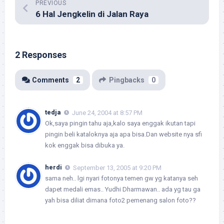
PREVIOUS
6 Hal Jengkelin di Jalan Raya
2 Responses
Comments
2
Pingbacks
0
tedja
June 24, 2004 at 8:57 PM
Ok,saya pingin tahu aja,kalo saya enggak ikutan tapi
pingin beli kataloknya aja apa bisa.Dan website nya sfi
kok enggak bisa dibuka ya.
herdi
September 13, 2005 at 9:20 PM
sama neh.. lgi nyari fotonya temen gw yg katanya seh
dapet medali emas.. Yudhi Dharmawan.. ada yg tau ga
yah bisa diliat dimana foto2 pemenang salon foto??