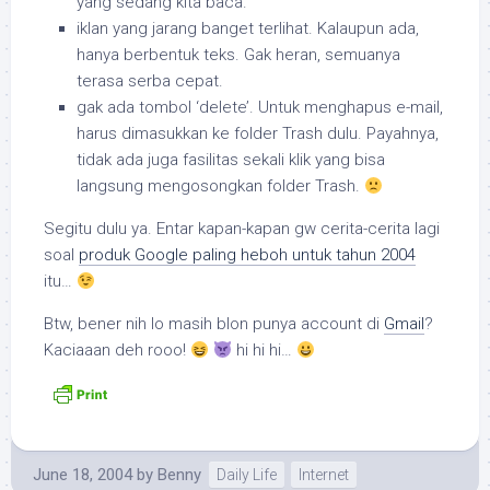
yang sedang kita baca.
iklan yang jarang banget terlihat. Kalaupun ada,
hanya berbentuk teks. Gak heran, semuanya
terasa serba cepat.
gak ada tombol ‘delete’. Untuk menghapus e-mail,
harus dimasukkan ke folder Trash dulu. Payahnya,
tidak ada juga fasilitas sekali klik yang bisa
langsung mengosongkan folder Trash.
Segitu dulu ya. Entar kapan-kapan gw cerita-cerita lagi
soal
produk Google paling heboh untuk tahun 2004
itu…
Btw, bener nih lo masih blon punya account di
Gmail
?
Kaciaaan deh rooo!
hi hi hi…
June 18, 2004
by
Benny
Daily Life
Internet