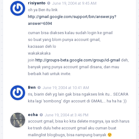
risiyanto
June 19, 2004 at 9:45 AM
oh ya Ben itu link
http://gmail.google.com/support/bin/answer.py?
answer=6594
cuman bisa diakses kalau sudah login ke gmail
so buat yang blom punya account gmail,
kaciaaan deh lo
wakakakaka
join
http://groups-beta.google.com/group/id-gmail
deh,
banyak yang punya account gmail disana, dan mau
berbaik hati untuk invite.
Ben
June 19, 2004 at 10:41 AM
ris, biarin deh yg lain gak bisa ngakses link itu… SECARA
kita lagi ‘sombong’ dgn account di GMAIL… ha ha ha :))
echa
June 19, 2004 at 3:46 PM
account gmail, bisa ko kita delete msgnya, iya sich harus
ke trash dulu hehe account gmail aku cuman buat
mailinglist blogbugs, bisa nampung banyak