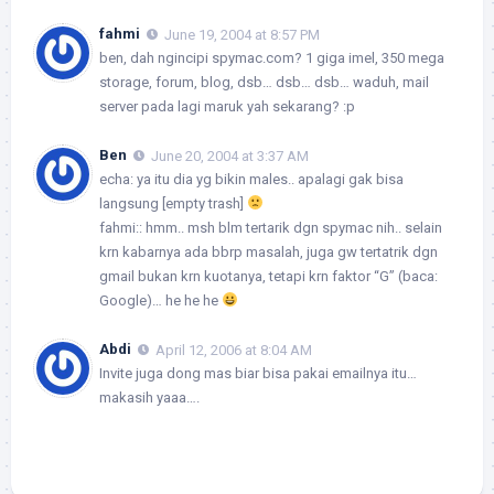
fahmi
June 19, 2004 at 8:57 PM
ben, dah ngincipi spymac.com? 1 giga imel, 350 mega
storage, forum, blog, dsb… dsb… dsb… waduh, mail
server pada lagi maruk yah sekarang? :p
Ben
June 20, 2004 at 3:37 AM
echa:
ya itu dia yg bikin males.. apalagi gak bisa
langsung [empty trash]
fahmi:
: hmm.. msh blm tertarik dgn spymac nih.. selain
krn kabarnya ada bbrp masalah, juga gw tertatrik dgn
gmail bukan krn kuotanya, tetapi krn faktor “G” (baca:
Google)… he he he
Abdi
April 12, 2006 at 8:04 AM
Invite juga dong mas biar bisa pakai emailnya itu…
makasih yaaa….