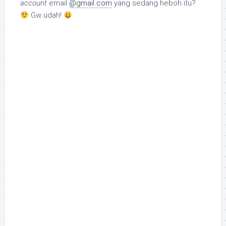
account
email
@gmail.com
yang sedang heboh itu?
Gw udah!