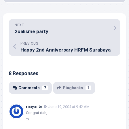
NEXT
2ualisme party
PREVIOUS
Happy 2nd Anniversary HRFM Surabaya
8 Responses
Comments
7
Pingbacks
1
risiyanto
June 19, 2004 at 9:42 AM
Congrat dah,
:p