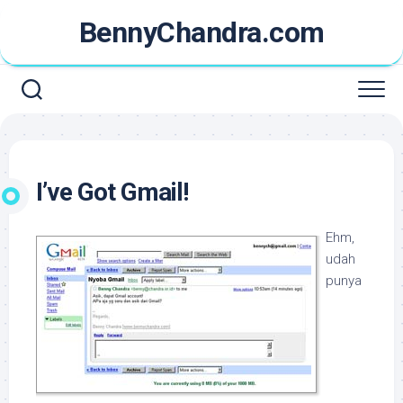
Skip
BennyChandra.com
to
content
I’ve Got Gmail!
Ehm,
udah
punya