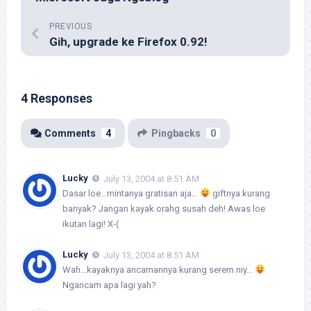
PREVIOUS
Gih, upgrade ke Firefox 0.92!
4 Responses
Comments
4
Pingbacks
0
Lucky
July 13, 2004 at 8:51 AM
Dasar loe…mintanya gratisan aja…
giftnya kurang
banyak? Jangan kayak orahg susah deh! Awas loe
ikutan lagi! X-(
Lucky
July 13, 2004 at 8:51 AM
Wah…kayaknya ancamannya kurang serem niy…
Ngancam apa lagi yah?