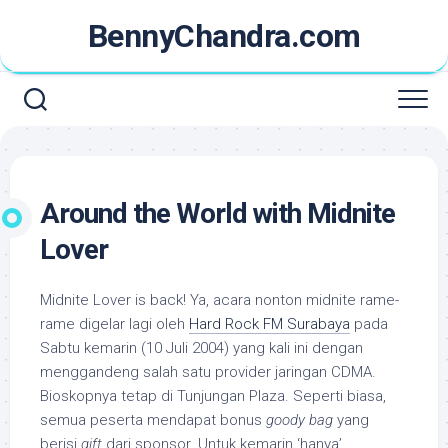
Skip
BennyChandra.com
to
content
Around the World with Midnite
Lover
Midnite Lover is back! Ya, acara nonton midnite rame-
rame digelar lagi oleh
Hard Rock FM Surabaya
pada
Sabtu kemarin (10 Juli 2004) yang kali ini dengan
menggandeng salah satu provider jaringan CDMA.
Bioskopnya tetap di Tunjungan Plaza. Seperti biasa,
semua peserta mendapat bonus
goody bag
yang
berisi
gift
dari sponsor. Untuk kemarin ‘hanya’