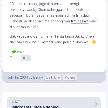
10 menit). Untung juga film tersebut mengikuti
pakemnya Jacky Chen sehingga jadi enak ditonton
sebagai hiburan segar, meskipun jadinya film daur
ulang itu agak sedikit melenceng dari
film aslinya
yang
dibuat tahun 1956.
Gak kebayang deh gimana film itu tanpa Jacky Chen
dan pakem kung-fu komedi yang jadi ciri khasnya…
Tags:
film
July 12, 2004
by
Benny
Daily Life
Movies
NEXT
Microsoft Juga Ngeblog