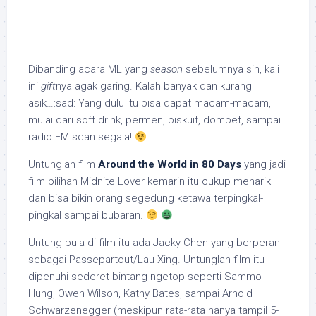
Dibanding acara ML yang
season
sebelumnya sih, kali
ini
gift
nya agak garing. Kalah banyak dan kurang
asik…:sad: Yang dulu itu bisa dapat macam-macam,
mulai dari soft drink, permen, biskuit, dompet, sampai
radio FM scan segala!
Untunglah film
Around the World in 80 Days
yang jadi
film pilihan Midnite Lover kemarin itu cukup menarik
dan bisa bikin orang segedung ketawa terpingkal-
pingkal sampai bubaran.
Untung pula di film itu ada Jacky Chen yang berperan
sebagai Passepartout/Lau Xing. Untunglah film itu
dipenuhi sederet bintang ngetop seperti Sammo
Hung, Owen Wilson, Kathy Bates, sampai Arnold
Schwarzenegger (meskipun rata-rata hanya tampil 5-