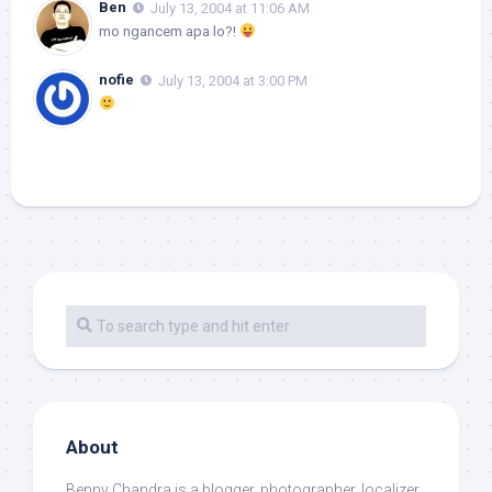
Ben
July 13, 2004 at 11:06 AM
mo ngancem apa lo?!
nofie
July 13, 2004 at 3:00 PM
About
Benny Chandra
is a blogger, photographer, localizer.