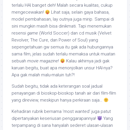
terlalu HAI banget deh! Malah secara kualitas, cukup
mengecewakan!
Lihat saja, selain gaya bahasa,
model pembahasan, lay outnya juga mirip. Sampai di
sini mungkin masih bisa dinikmati. Tapi menemukan
resensi
game
(World Soccer) dan cd musik (Velvet
Revolver, The Cure, dan Power of Soul) yang
sepengetahuan gw semua itu gak ada hubungannya
sama film, jelas sudah terlalu memaksa untuk muatan
sebuah
movie magazine
!
Kalau akhirnya jadi gak
karuan begitu, buat apa menonjolkan unsur HAI-nya?
Apa gak malah malu-maluin tuh?!
Sudah begitu, tidak ada keterangan soal jadual
penayangan di bioskop-bioskop tanah air dari film-film
yang direview, meskipun hanya perkiraan saja…
Kehadiran rubrik bernama ‘most wanted’ juga patut
dipertanyakan keseriusan penggarapannya!
Yang
terpampang di sana hanyalah sederet ulasan-ulasan