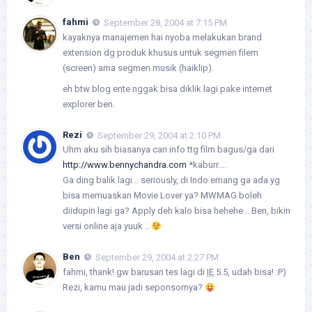
fahmi
September 28, 2004 at 7:15 PM
kayaknya manajemen hai nyoba melakukan brand
extension dg produk khusus untuk segmen filem
(screen) ama segmen musik (haiklip).
eh btw blog ente nggak bisa diklik lagi pake internet
explorer ben.
Rezi
September 29, 2004 at 2:10 PM
Uhm aku sih biasanya cari info ttg film bagus/ga dari
http://www.bennychandra.com
*kaburr….
Ga ding balik lagi .. seriously, di Indo emang ga ada yg
bisa memuaskan Movie Lover ya? MWMAG boleh
diidupin lagi ga? Apply deh kalo bisa hehehe .. Ben, bikin
versi online aja yuuk ..
Ben
September 29, 2004 at 2:27 PM
fahmi
, thank! gw barusan tes lagi di
IE
5.5, udah bisa! :P)
Rezi
, kamu mau jadi seponsornya?