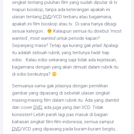
singkat tentang puluhan film yang sudah diputar di tv
mapun bioskop, tanpa ada keterangan apakah ini
ulasan tentang
DVD
/VCD terbaru atau bagaimana,
apakah ini film bioskop atau tv.. Di sana hanya dibagi
sesuai kategori…
Kalaupun semua itu disebut ‘most
wanted’,
most wanted
untuk periode kapan?
Sepanjang masa? Tetap aja kurang gak jelas! Apalagi
itu adalah sebuah rubrik, yang tentunya hadir tiap
edisi… Kalau edisi sekarang saja tidak ada kejelasan,
bagaimana dengan yang akan dimuat dalam rubrik itu
di edisi berikutnya?
Semuanya sama gak jelasnya dengan pemilihan
gambar yang dipasang di sebelah ulasan singkat
masing-masing film dalam rubrik itu. Ada yang diambil
dari cover
DVD
, ada juga yang dari VCD. Tidak
konsisten! Lebih parah lagi pas masuk di bagian
bahasan singkat film-film indonesia, semua sampul
DVD
/VCD yang dipasang pada buram-buram begitu…