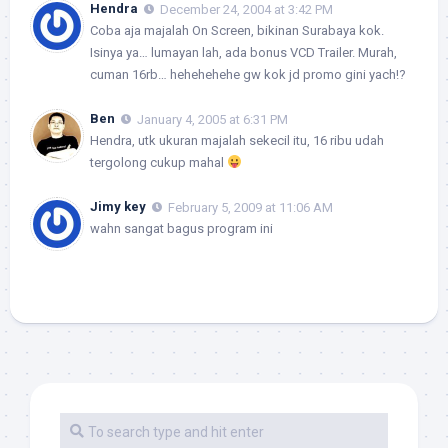
Hendra
December 24, 2004 at 3:42 PM
Coba aja majalah On Screen, bikinan Surabaya kok.
Isinya ya… lumayan lah, ada bonus VCD Trailer. Murah,
cuman 16rb… hehehehehe gw kok jd promo gini yach!?
Ben
January 4, 2005 at 6:31 PM
Hendra
, utk ukuran majalah sekecil itu, 16 ribu udah
tergolong cukup mahal
Jimy key
February 5, 2009 at 11:06 AM
wahn sangat bagus program ini