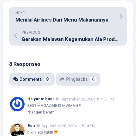
NEXT
Menilai Airlines Dari Menu Makanannya
PREVIOUS
Gerakan Melawan Kegemukan Ala Produsen Cokelat
8 Responses
Comments
8
Pingbacks
0
risiyanto budi
September 28, 2004 at 4:37 PM
BEST MAGAZINE IS MWMAG !!!
*kangen berat*
Ben
September 28, 2004 at 5:14 PM
bikin lagi yuk!!!