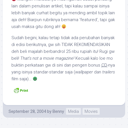
lain dalam penulisan artikel, tapi kalau sampai isinya
lebih banyak curhat begitu ya mending ambil topik lain
aja deh! Biarpun rubriknya bernama ‘featured’, tapi gak
usah maksa gitu dong ah!
Sudah begini, kalau tetap tidak ada perubahan banyak
di edisi berikutnya, gw sih TIDAK REKOMENDASIKAN
deh beli majalah berbandrol 25 ribu rupiah itu! Rugi gw
beli!
That’s not a movie magazine!
Kecuali kalo loe mo
buktiin perkataan gw di sini dan pengen bonus
CD
-nya
yang isinya standar-standar saja (
wallpaper
dan
trailers
film saja)…
September 28, 2004
by
Benny
Media
Movies