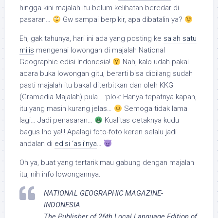
hingga kini majalah itu belum kelihatan beredar di
pasaran…
Gw sampai berpikir, apa dibatalin ya?
Eh, gak tahunya, hari ini ada yang posting ke
salah satu
milis
mengenai lowongan di majalah National
Geographic edisi Indonesia!
Nah, kalo udah pakai
acara buka lowongan gitu, berarti bisa dibilang sudah
pasti majalah itu bakal diterbitkan dan oleh KKG
(Gramedia Majalah) pula… :plok: Hanya tepatnya kapan,
itu yang masih kurang jelas…
Semoga tidak lama
lagi… Jadi penasaran…
Kualitas cetaknya kudu
bagus lho ya!!! Apalagi foto-foto keren selalu jadi
andalan di
edisi ‘asli’nya
…
Oh ya, buat yang tertarik mau gabung dengan majalah
itu, nih info lowongannya:
NATIONAL GEOGRAPHIC MAGAZINE-
INDONESIA
The Publisher of 26th Local Language Edition of