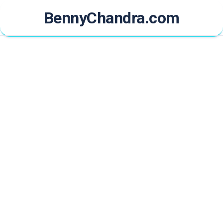
Skip
BennyChandra.com
to
content