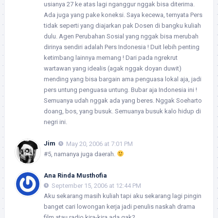
usianya 27 ke atas lagi nganggur nggak bisa diterima.
Ada juga yang pake koneksi. Saya kecewa, ternyata Pers
tidak seperti yang diajarkan pak Dosen di bangku kuliah
dulu. Agen Perubahan Sosial yang nggak bisa merubah
dirinya sendiri adalah Pers Indonesia ! Duit lebih penting
ketimbang lainnya memang ! Dari pada ngrekrut
wartawan yang idealis (agak nggak doyan duwit)
mending yang bisa bargain ama penguasa lokal aja, jadi
pers untung penguasa untung. Bubar aja Indonesia ini !
Semuanya udah nggak ada yang beres. Nggak Soeharto
doang, bos, yang busuk. Semuanya busuk kalo hidup di
negri ini.
Jim
May 20, 2006 at 7:01 PM
#5, namanya juga daerah.
Ana Rinda Musthofia
September 15, 2006 at 12:44 PM
Aku sekarang masih kuliah tapi aku sekarang lagi pingin
banget cari lowongan kerja jadi penulis naskah drama
film atau radio,kira-kira ada gak?