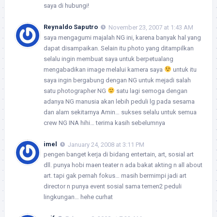
saya di hubungi!
Reynaldo Saputro
November 23, 2007 at 1:43 AM
saya mengagumi majalah NG ini, karena banyak hal yang
dapat disampaikan. Selain itu photo yang ditampilkan
selalu ingin membuat saya untuk berpetualang
mengabadikan image melalui kamera saya
untuk itu
saya ingin bergabung dengan NG untuk mejadi salah
satu photographer NG
satu lagi semoga dengan
adanya NG manusia akan lebih peduli lg pada sesama
dan alam sekitarnya Amin… sukses selalu untuk semua
crew NG INA hihi… terima kasih sebelumnya
imel
January 24, 2008 at 3:11 PM
pengen banget kerja di bidang entertain, art, sosial art
dll. punya hobi maen teater n ada bakat akting n all about
art. tapi gak pernah fokus… masih bermimpi jadi art
director n punya event sosial sama temen2 peduli
lingkungan… hehe curhat