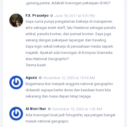
,gunung,pantai..Adakah lowongan pekerjaan di NG?
F.X. Prasetyo
June 18, 2017 at 9:01 PM
Saya cuma punya pengalaman bekerja di manajemen
artis sebagai event staff, lalu freelance sebagai penulis
artikel, penulis konten, dan periset konten. Saya juga
senang dengan pekerjaan lapangan dan traveling.
Saya ingin sekali bekerja di perusahaan media seperti
majalah. Apakah ada lowongan di Kompas Gramedia
atau National Geographic?
Terima kasih.
Aguzz
November 12, 2020 at 10:34 AM
Bagaimana ikut menjadi anggota national geographic
didaerah supaya berita dunia dan keadaan bumi kita
sekarang dan masa depan tetap terjaga
Al Bisri Nur
December 10, 2020 at 1:02 AM
Ada lowongan buat jadi fotografer, sya pengen banget
masuk national geograpic