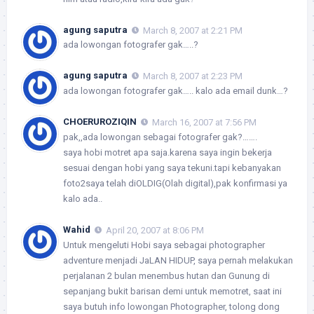
agung saputra
March 8, 2007 at 2:21 PM
ada lowongan fotografer gak…..?
agung saputra
March 8, 2007 at 2:23 PM
ada lowongan fotografer gak….. kalo ada email dunk…?
CHOERUROZIQIN
March 16, 2007 at 7:56 PM
pak,,ada lowongan sebagai fotografer gak?…….
saya hobi motret apa saja.karena saya ingin bekerja
sesuai dengan hobi yang saya tekuni.tapi kebanyakan
foto2saya telah diOLDIG(Olah digital),pak konfirmasi ya
kalo ada..
Wahid
April 20, 2007 at 8:06 PM
Untuk mengeluti Hobi saya sebagai photographer
adventure menjadi JaLAN HIDUP, saya pernah melakukan
perjalanan 2 bulan menembus hutan dan Gunung di
sepanjang bukit barisan demi untuk memotret, saat ini
saya butuh info lowongan Photographer, tolong dong