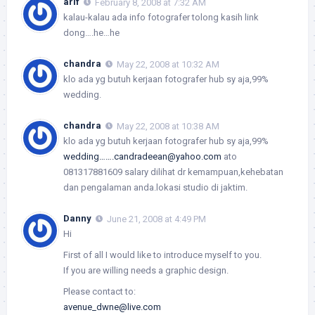
arif
February 8, 2008 at 7:32 AM
kalau-kalau ada info fotografer tolong kasih link
dong….he…he
chandra
May 22, 2008 at 10:32 AM
klo ada yg butuh kerjaan fotografer hub sy aja,99%
wedding.
chandra
May 22, 2008 at 10:38 AM
klo ada yg butuh kerjaan fotografer hub sy aja,99%
wedding…….candradeean@yahoo.com
ato
081317881609 salary dilihat dr kemampuan,kehebatan
dan pengalaman anda.lokasi studio di jaktim.
Danny
June 21, 2008 at 4:49 PM
Hi
First of all I would like to introduce myself to you.
If you are willing needs a graphic design.
Please contact to:
avenue_dwne@live.com