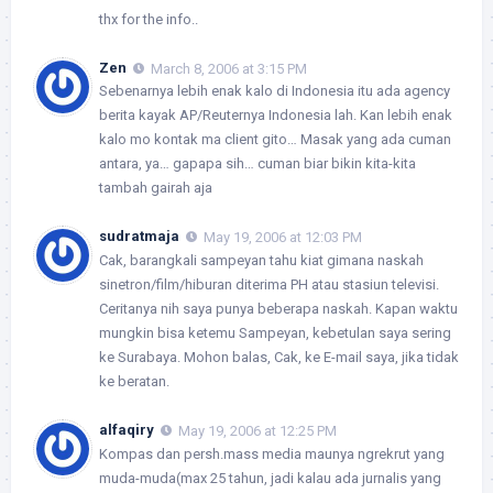
thx for the info..
Zen
March 8, 2006 at 3:15 PM
Sebenarnya lebih enak kalo di Indonesia itu ada agency
berita kayak AP/Reuternya Indonesia lah. Kan lebih enak
kalo mo kontak ma client gito… Masak yang ada cuman
antara, ya… gapapa sih… cuman biar bikin kita-kita
tambah gairah aja
sudratmaja
May 19, 2006 at 12:03 PM
Cak, barangkali sampeyan tahu kiat gimana naskah
sinetron/film/hiburan diterima PH atau stasiun televisi.
Ceritanya nih saya punya beberapa naskah. Kapan waktu
mungkin bisa ketemu Sampeyan, kebetulan saya sering
ke Surabaya. Mohon balas, Cak, ke E-mail saya, jika tidak
ke beratan.
alfaqiry
May 19, 2006 at 12:25 PM
Kompas dan persh.mass media maunya ngrekrut yang
muda-muda(max 25 tahun, jadi kalau ada jurnalis yang