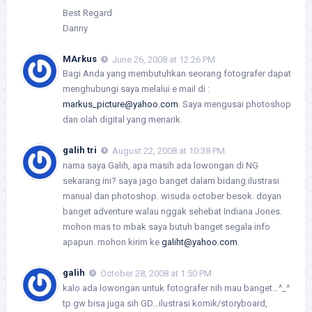
Best Regard
Danny
MArkus
June 26, 2008 at 12:26 PM
Bagi Anda yang membutuhkan seorang fotografer dapat
menghubungi saya melalui e mail di :
markus_picture@yahoo.com
. Saya mengusai photoshop
dan olah digital yang menarik.
galih tri
August 22, 2008 at 10:38 PM
nama saya Galih, apa masih ada lowongan di NG
sekarang ini? saya jago banget dalam bidang ilustrasi
manual dan photoshop. wisuda october besok. doyan
banget adventure walau nggak sehebat Indiana Jones.
mohon mas to mbak saya butuh banget segala info
apapun. mohon kirim ke
galiht@yahoo.com
.
galih
October 28, 2008 at 1:50 PM
kalo ada lowongan untuk fotografer nih mau banget…^_^
tp gw bisa juga sih GD…ilustrasi komik/storyboard,