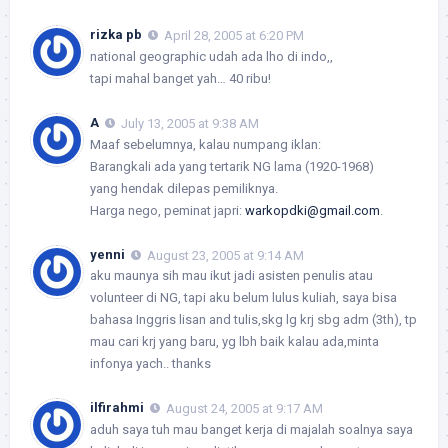
rizka pb
April 28, 2005 at 6:20 PM
national geographic udah ada lho di indo,,
tapi mahal banget yah… 40 ribu!
A
July 13, 2005 at 9:38 AM
Maaf sebelumnya, kalau numpang iklan:
Barangkali ada yang tertarik NG lama (1920-1968)
yang hendak dilepas pemiliknya.
Harga nego, peminat japri:
warkopdki@gmail.com
.
yenni
August 23, 2005 at 9:14 AM
aku maunya sih mau ikut jadi asisten penulis atau
volunteer di NG, tapi aku belum lulus kuliah, saya bisa
bahasa Inggris lisan and tulis,skg lg krj sbg adm (3th), tp
mau cari krj yang baru, yg lbh baik kalau ada,minta
infonya yach.. thanks
ilfirahmi
August 24, 2005 at 9:17 AM
aduh saya tuh mau banget kerja di majalah soalnya saya