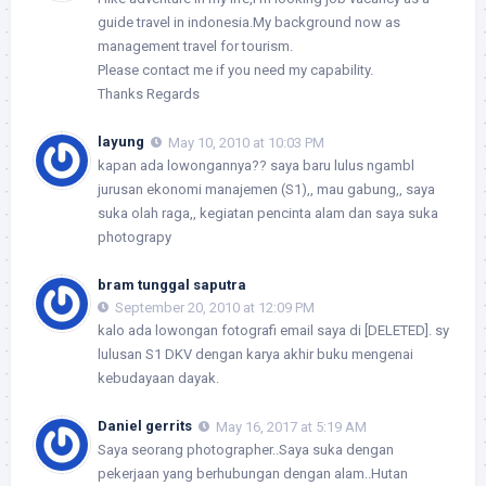
guide travel in indonesia.My background now as
management travel for tourism.
Please contact me if you need my capability.
Thanks Regards
layung
May 10, 2010 at 10:03 PM
kapan ada lowongannya?? saya baru lulus ngambl
jurusan ekonomi manajemen (S1),, mau gabung,, saya
suka olah raga,, kegiatan pencinta alam dan saya suka
photograpy
bram tunggal saputra
September 20, 2010 at 12:09 PM
kalo ada lowongan fotografi email saya di [DELETED]. sy
lulusan S1 DKV dengan karya akhir buku mengenai
kebudayaan dayak.
Daniel gerrits
May 16, 2017 at 5:19 AM
Saya seorang photographer..Saya suka dengan
pekerjaan yang berhubungan dengan alam..Hutan