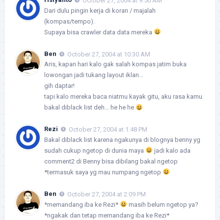
October 27, 2004 at 9:56 AM
Dari dulu pingin kerja di koran / majalah
(kompas/tempo).
Supaya bisa crawler data data mereka
Ben
October 27, 2004 at 10:30 AM
Aris
, kapan hari kalo gak salah kompas jatim buka
lowongan jadi tukang layout iklan…
gih daptar!
tapi kalo mereka baca niatmu kayak gitu, aku rasa kamu
bakal diblack list deh… he he he
Rezi
October 27, 2004 at 1:48 PM
Bakal diblack list karena ngakunya di blognya benny yg
sudah cukup ngetop di dunia maya
jadi kalo ada
comment2 di Benny bisa dibilang bakal ngetop
*termasuk saya yg mau numpang ngetop
Ben
October 27, 2004 at 2:09 PM
*memandang iba ke Rezi*
masih belum ngetop ya?
*ngakak dan tetap memandang iba ke Rezi*