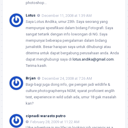
photoshop…
Lotus
December 11, 2008 at 1:39 AM
Saya Lotus Andika, umur 23th. Saya seorang yang
mempunyai spesifikasi dalam bidang Fotografi. Saya
sangat tertarik dengan info lowongan di NG. Saya
mempunyai beberapa pengalaman dalam bidang
jurnalistik. Besar harapan saya untuk dihubungi atau
diterima untuk dapat bergabung perusahaan anda. Anda
dapat menghubungi saya di
lotus.andika@gmail.com
.
Terima kasih.
Brjan
December 24, 2008 at 7:26 AM
Bagi-bagi juga dong info, gw pengen jadi wildlife &
culture photographernya NGM, syarat proficient englih
test, experience in wild udah ada, umur 18 gak masalah
kan?
cipnadi warasto putro
February 28, 2009 at 11:22 AM
I like adventure in my life,i m looking job vacancy as a