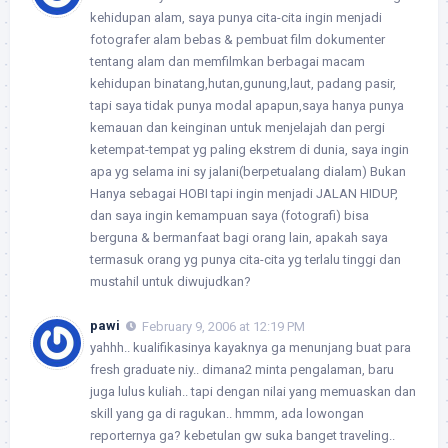
kehidupan alam, saya punya cita-cita ingin menjadi
fotografer alam bebas & pembuat film dokumenter
tentang alam dan memfilmkan berbagai macam
kehidupan binatang,hutan,gunung,laut, padang pasir,
tapi saya tidak punya modal apapun,saya hanya punya
kemauan dan keinginan untuk menjelajah dan pergi
ketempat-tempat yg paling ekstrem di dunia, saya ingin
apa yg selama ini sy jalani(berpetualang dialam) Bukan
Hanya sebagai HOBI tapi ingin menjadi JALAN HIDUP,
dan saya ingin kemampuan saya (fotografi) bisa
berguna & bermanfaat bagi orang lain, apakah saya
termasuk orang yg punya cita-cita yg terlalu tinggi dan
mustahil untuk diwujudkan?
pawi
February 9, 2006 at 12:19 PM
yahhh.. kualifikasinya kayaknya ga menunjang buat para
fresh graduate niy.. dimana2 minta pengalaman, baru
juga lulus kuliah.. tapi dengan nilai yang memuaskan dan
skill yang ga di ragukan.. hmmm, ada lowongan
reporternya ga? kebetulan gw suka banget traveling..