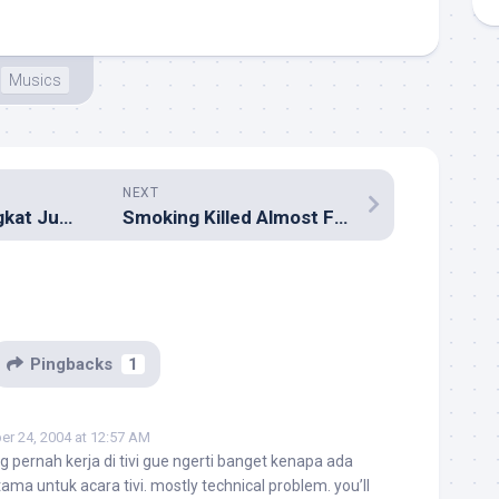
Musics
NEXT
Tidur Terlalu Singkat Justru Bisa Bikin Gemuk!
Smoking Killed Almost Five Million People in 2000!
Pingbacks
1
r 24, 2004 at 12:57 AM
 pernah kerja di tivi gue ngerti banget kenapa ada
tama untuk acara tivi. mostly technical problem. you’ll