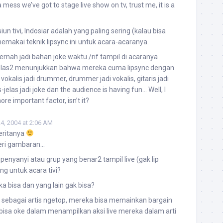
mess we’ve got to stage live show on tv, trust me, it is a
un tivi, Indosiar adalah yang paling sering (kalau bisa
 memakai teknik lipsync ini untuk acara-acaranya.
pernah jadi bahan joke waktu /rif tampil di acaranya
 jelas2 menunjukkan bahwa mereka cuma lipsync dengan
 vokalis jadi drummer, drummer jadi vokalis, gitaris jadi
s-jelas jadi joke dan the audience is having fun… Well, I
ore important factor, isn’t it?
, 2004 at 2:06 AM
ceritanya
eri gambaran…
 penyanyi atau grup yang benar2 tampil live (gak lip
g untuk acara tivi?
a bisa dan yang lain gak bisa?
 sebagai artis ngetop, mereka bisa memainkan bargain
r bisa oke dalam menampilkan aksi live mereka dalam arti