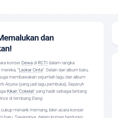
 Memalukan dan
an!
ara konser
Dewa
di
RCTI
dalam rangka
 mereka, “
Laskar Cinta
“. Selain dari album baru,
 juga membawakan sejumlah lagu dari album-
rti
Arjuna
(yang jadi lagu pembuka),
Separuh
juga
Kikan ‘Cokelat’
yang hadir sebagai bintang
Once di tembang
Elang
.
cukup menarik memang, bikin acara konser
m baru. Sayangnya, dalam konser berdurasi