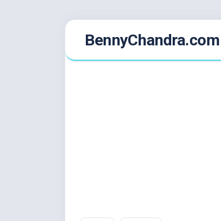
Skip
BennyChandra.com
to
content