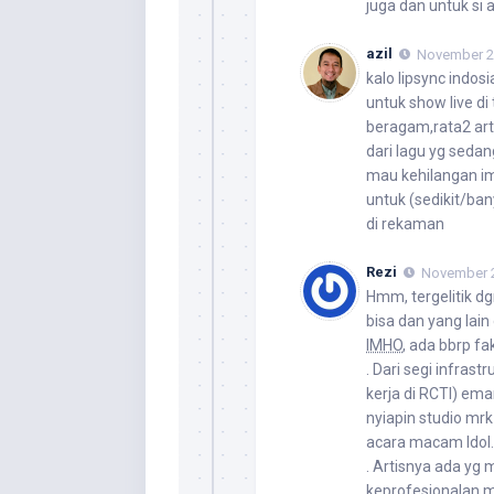
juga dan untuk si ar
azil
November 24
kalo lipsync indosia
untuk show live di
beragam,rata2 art
dari lagu yg sedan
mau kehilangan ima
untuk (sedikit/ba
di rekaman
Rezi
November 2
Hmm, tergelitik d
bisa dan yang lain
IMHO
, ada bbrp fa
. Dari segi infrast
kerja di RCTI) em
nyiapin studio mr
acara macam Idol. 
. Artisnya ada yg
keprofesionalan mr