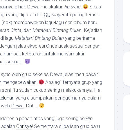
mpaknya pihak Dewa melakukan
lip sync
!
Sikap
agu yang diputar dari
CD
player
itu paling terasa
a (sok) membawakan lagu-lagu dari album baru
eran Cinta
, dan
Matahari Bintang Bulan
. Kejadian
 di lagu
Matahari Bintang Bulan
yang berirama
t dengan jelas ekspresi Once tidak sesuai dengan
. Ia nampak keteteran untuk menyamakan
ihat sesuai…
p sync
oleh grup sekelas Dewa jelas merupakan
an mengecewakan!
Apalagi, ternyata grup yang
ersonil itu sudah cukup sering melakukannya. Hal
keluhan
yang disampaikan penggemarnya dalam
s web
Dewa
. Duh…
ndonesia papan atas yang juga sering ber-
lip
tv adalah
Chrisye
! Sementara di barisan grup baru