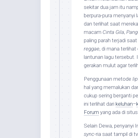
sekitar dua jam itu na
berpura-pura menyanyi l
dan terlihat saat merek
macam
Cinta Gila
,
Pang
paling parah terjadi saat
reggae
, di mana terliha
lantunan lagu tersebut
gerakan mulut agar terl
Penggunaan metode
li
hal yang memalukan d
cukup sering berganti p
ini terlihat dari
keluhan
–
Forum
yang ada di situ
Selain Dewa, penyanyi I
sync
-ria saat tampil di 