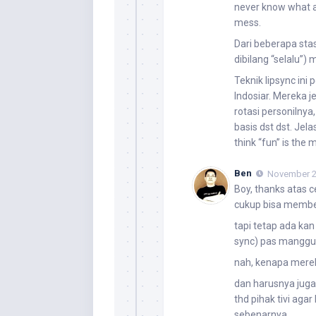
never know what a 
mess.
Dari beberapa stasi
dibilang “selalu”)
Teknik lipsync ini 
Indosiar. Mereka
rotasi personilnya,
basis dst dst. Jela
think “fun” is the m
Ben
November 24
Boy, thanks atas 
cukup bisa memb
tapi tetap ada kan
sync) pas manggun
nah, kenapa merek
dan harusnya juga
thd pihak tivi aga
sebenarnya…