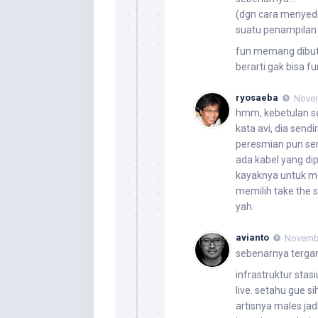
(dgn cara menyed
suatu penampilan 
fun memang dibutu
berarti gak bisa f
ryosaeba
Novem
hmm, kebetulan sen
kata avi, dia send
peresmian pun sem
ada kabel yang di
kayaknya untuk m
memilih take the sa
yah.
avianto
Novembe
sebenarnya tergant
infrastruktur stas
live. setahu gue si
artisnya males jadi