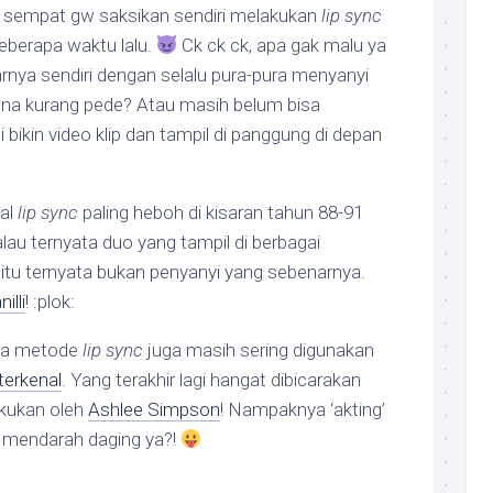
 sempat gw saksikan sendiri melakukan
lip sync
eberapa waktu lalu.
Ck ck ck, apa gak malu ya
nya sendiri dengan selalu pura-pura menyanyi
na kurang pede? Atau masih belum bisa
bikin video klip dan tampil di panggung di depan
dal
lip sync
paling heboh di kisaran tahun 88-91
lau ternyata duo yang tampil di berbagai
 itu ternyata bukan penyanyi yang sebenarnya.
nilli
! :plok:
nya metode
lip sync
juga masih sering digunakan
terkenal
. Yang terakhir lagi hangat dibicarakan
akukan oleh
Ashlee Simpson
! Nampaknya ‘akting’
i mendarah daging ya?!