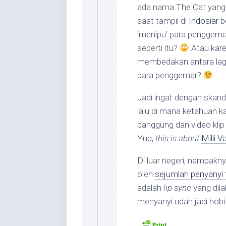
ada nama The Cat yang
saat tampil di
Indosiar
b
‘menipu’ para penggemar
seperti itu?
Atau kare
membedakan antara lagi 
para penggemar?
Jadi ingat dengan skan
lalu di mana ketahuan ka
panggung dan video klip
Yup,
this is about
Milli Va
Di luar negeri, nampak
oleh
sejumlah penyanyi 
adalah
lip sync
yang dil
menyanyi udah jadi hob