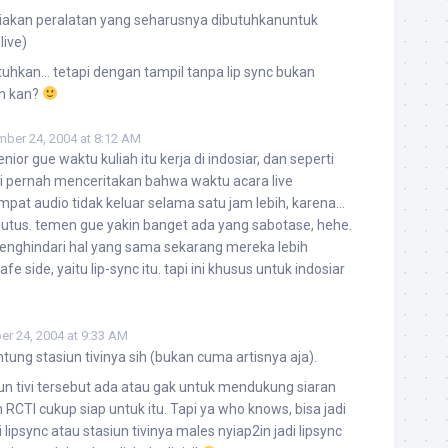
iakan peralatan yang seharusnya dibutuhkanuntuk
live)
hkan… tetapi dengan tampil tanpa lip sync bukan
un kan?
ber 24, 2004 at 8:12 AM
ior gue waktu kuliah itu kerja di indosiar, dan seperti
iri pernah menceritakan bahwa waktu acara live
pat audio tidak keluar selama satu jam lebih, karena…
putus. temen gue yakin banget ada yang sabotase, hehe.
enghindari hal yang sama sekarang mereka lebih
fe side, yaitu lip-sync itu. tapi ini khusus untuk indosiar
r 24, 2004 at 9:33 AM
ung stasiun tivinya sih (bukan cuma artisnya aja).
iun tivi tersebut ada atau gak untuk mendukung siaran
h RCTI cukup siap untuk itu. Tapi ya who knows, bisa jadi
 lipsync atau stasiun tivinya males nyiap2in jadi lipsync