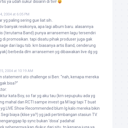
tis ya udah sukur disiarin di tivi!
, 2004 at 6:05 PM
r yg paling sering gue liat sih..
 tiv banyak resikonya, apa lagi album baru. alasannya
is (terutama Band) punya arransemen lagu tersendiri
g di promosikan. tapi disatu pihak produser juga gak
ge dari lagu tsb. krn biasanya artis Band, cenderung
nyak) berbeda dlm arransemen yg dibawakan live dg yg
5, 2004 at 10:19 AM
gn statement ato challenge si Ben: “nah, kenapa mereka
 gak bisa?”
ktor:
ruktur kata Boy, so far yg aku tau (krn sepupuku ada yg
ang mahal dan RCTI sampe invest ga M lagi tapi T buat
k yg LIVE Show Recommended blum lg kalo mereka bikin
Segi biaya (klise ya?) yg jadi pertimbangan stasiun TV.
 menganggap lip sync bukan ‘dosa’ padahal
k sebenernya kan diukur dari situ, tp kenapa juga ya