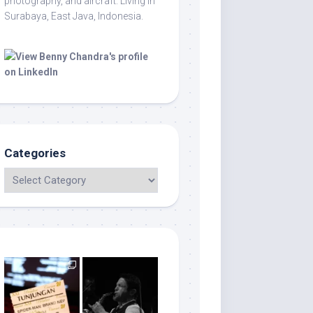
photography, and aircraft. Living in
Surabaya, East Java, Indonesia.
Categories