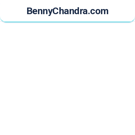
Skip
BennyChandra.com
to
content