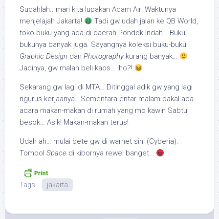
Sudahlah.. mari kita lupakan Adam Air! Waktunya
menjelajah Jakarta!
Tadi gw udah jalan ke QB World,
toko buku yang ada di daerah Pondok Indah… Buku-
bukunya banyak juga. Sayangnya koleksi buku-buku
Graphic Design
dan
Photography
kurang banyak…
Jadinya, gw malah beli kaos… lho?!
Sekarang gw lagi di MTA… Ditinggal adik gw yang lagi
ngurus kerjaanya.. Sementara entar malam bakal ada
acara makan-makan di rumah yang mo kawin Sabtu
besok… Asik! Makan-makan terus!
Udah ah… mulai bete gw di warnet sini (Cyberia).
Tombol
Space
di kibornya rewel banget…
Tags:
jakarta