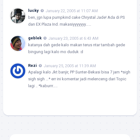
lucky
January 22, 2005 at 11:07 AM
ben, jgn lupa pumpkind cake Chrystal Jade! Ada di PS
dan EX Plaza Ind. makasiyyyyyyy……
geblek
January 23, 2005 at 6:43 AM
katanya dah gede kalo makan terus ntar tambah gede
bingung lagi kalo mo duduk :d
Rezi
January 25, 2005 at 11:39 AM
Apalagi kalo Jkt banjir, PP Sunter-Bekasi bisa 7 jam *sigh
sigh sigh …* err ini komentar jadi melenceng dari Topic
lagi .. *kaburrr…..