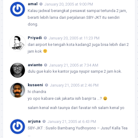
amal
January 20, 2005 at 9:00 PM
Kalau jadwal berangkat pesawat sampai tertunda 2 jam,
berarti lebih lama dari perjalanan SBY-JKT itu sendiri
dong.
Priyadi
January 20, 2005 at 11:23 PM
dari airport ke tengah kota kadang2 juga bisa lebih dari 2
jam kok
avianto
January 21, 2005 at 7:34 AM
dulu gue kalo ke kantor juga nyupir sampe 2 jam kok.
kusaeni
January 21, 2005 at 2:46 PM
hi chandra
yo opo kabare cak jakarta isih banjir ta …?
salam kenal wah taunya dari favatar nih salam kenal yo
arjuna
January 21, 2005 at 6:43 PM
SBY-JKT : Susilo Bambang Yudhoyono – Jusuf Kalla Tea
…