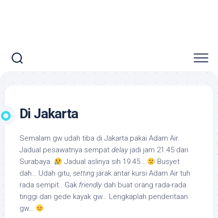
Di Jakarta
Semalam gw udah tiba di Jakarta pakai Adam Air.
Jadual pesawatnya sempat
delay
jadi jam 21.45 dari
Surabaya.
Jadual aslinya sih 19.45…
Busyet
dah… Udah gitu,
setting
jarak antar kursi Adam Air tuh
rada sempit.. Gak
friendly
dah buat orang rada-rada
tinggi dan gede kayak gw… Lengkaplah penderitaan
gw…