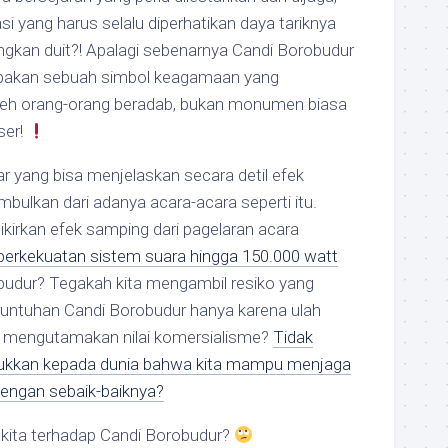
i yang harus selalu diperhatikan daya tariknya
ngkan duit?! Apalagi sebenarnya Candi Borobudur
upakan sebuah simbol keagamaan yang
leh orang-orang beradab, bukan monumen biasa
ser!
yang bisa menjelaskan secara detil efek
mbulkan dari adanya acara-acara seperti itu.
ikirkan efek samping dari pagelaran acara
berkekuatan sistem suara hingga 150.000 watt
obudur? Tegakah kita mengambil resiko yang
untuhan Candi Borobudur hanya karena ulah
 mengutamakan nilai komersialisme?
Tidak
kkan kepada dunia bahwa kita mampu menjaga
dengan sebaik-baiknya?
kita terhadap Candi Borobudur?