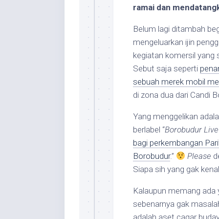
ramai dan mendatangk
Belum lagi ditambah b
mengeluarkan ijin penggu
kegiatan komersil yang
Sebut saja seperti
pena
sebuah merek mobil m
di zona dua dari Candi B
Yang menggelikan adala
berlabel “
Borobudur Live
bagi perkembangan Pari
Borobudur
.”
Please
de
Siapa sih yang gak ken
Kalaupun memang ada ya
sebenarnya gak masalah.
adalah aset cagar budaya