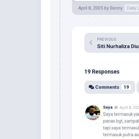
April 8, 2005
by
Benny
Daily L
PREVIOUS
19 Responses
Comments
19
Saya
April 8, 20
Saya termasuk ya
panas bgt, sampa
tapi saya termasu
termasuk putra a