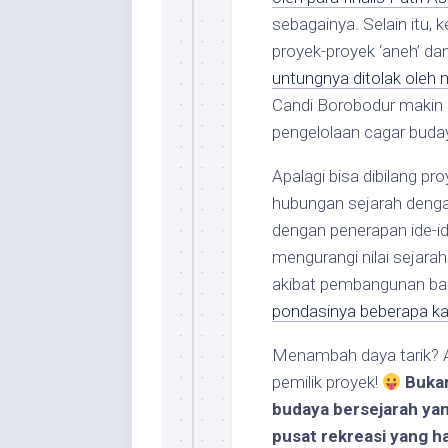
sebagainya. Selain itu
proyek-proyek ‘aneh’ dan
untungnya ditolak oleh
Candi Borobodur makin
pengelolaan cagar budaya
Apalagi bisa dibilang pr
hubungan sejarah denga
dengan penerapan ide-ide
mengurangi nilai sejar
akibat pembangunan ban
pondasinya beberapa ka
Menambah daya tarik? Ah
pemilik proyek!
Bukan
budaya bersejarah yang
pusat rekreasi yang ha