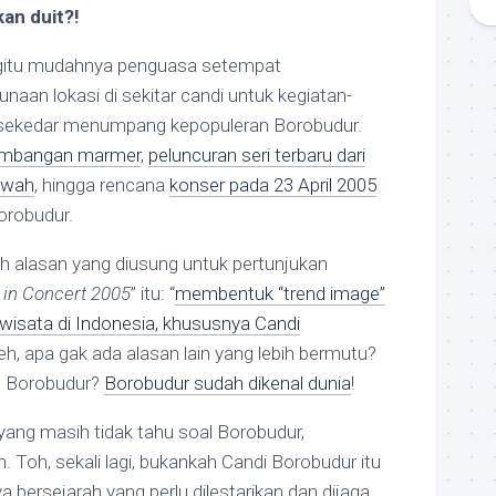
an duit?!
egitu mudahnya penguasa setempat
naan lokasi di sekitar candi untuk kegiatan-
 sekedar menumpang kepopuleran Borobudur.
mbangan marmer
,
peluncuran seri terbaru dari
ewah
, hingga rencana
konser pada 23 April 2005
orobudur.
h alasan yang diusung untuk pertunjukan
 in Concert 2005
” itu: “
membentuk “trend image”
wisata di Indonesia, khususnya Candi
h, apa gak ada alasan lain yang lebih bermutu?
al Borobudur?
Borobudur sudah dikenal dunia
!
ng masih tidak tahu soal Borobudur,
 Toh, sekali lagi, bukankah Candi Borobudur itu
 bersejarah yang perlu dilestarikan dan dijaga,