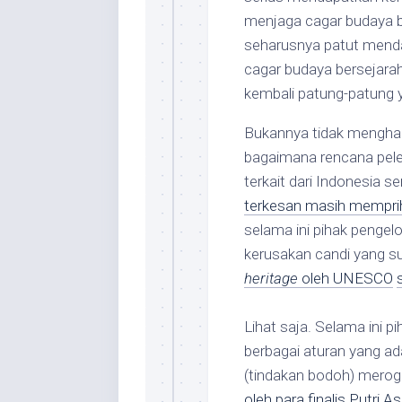
menjaga cagar budaya b
seharusnya patut mend
cagar budaya bersejara
kembali patung-patung 
Bukannya tidak mengharg
bagaimana rencana pelel
terkait dari Indonesia 
terkesan masih mempri
selama ini pihak penge
kerusakan candi yang s
heritage
oleh UNESCO
Lihat saja. Selama ini 
berbagai aturan yang ada
(tindakan bodoh) merog
oleh para finalis Putri 