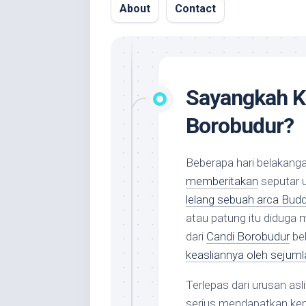
About
Contact
Sayangkah Ki
Borobudur?
Beberapa hari belakanga
memberitakan
seputar 
lelang sebuah arca Budd
atau patung itu diduga 
dari
Candi Borobudur
beb
keasliannya oleh sejum
Terlepas dari urusan asl
serius mendapatkan kem