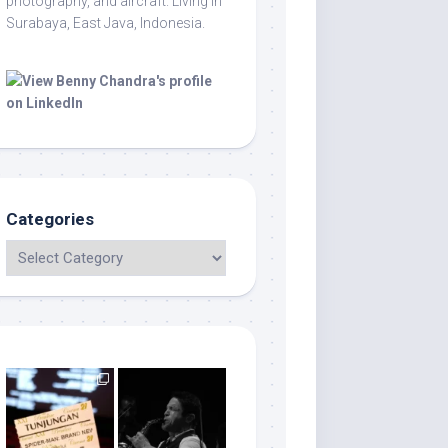
photography, and aircraft. Living in
Surabaya, East Java, Indonesia.
Categories