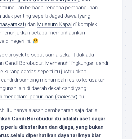
, kemunculan berbagai rencana pembangunan
 tidak penting seperti Jagad Jawa (
yang
 masyarakat
) dan
Museum Kapal
di komplek
 menunjukkan betapa memprihatinkan
 di negeri ini.
oyek-proyek tersebut sama sekali tidak ada
n Candi Borobudur. Memenuhi lingkungan candi
 kurang cerdas seperti itu justru akan
ah candi di samping menambah resiko kerusakan
gunan lain di daerah dekat candi yang
li mengalami penurunan (
mblesek
)
itu.
, itu hanya alasan pembenaran saja dari si
kah Candi Borobudur itu adalah aset cagar
 perlu dilestarikan dan dijaga, yang bukan
rus selalu diperhatikan daya tariknya biar