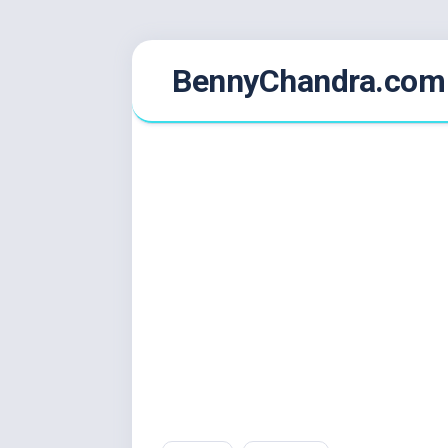
Skip
BennyChandra.com
to
content