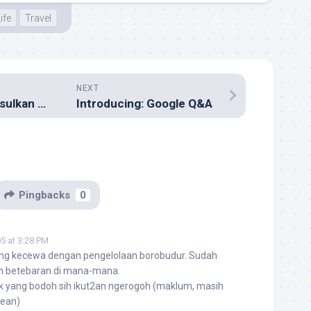
ife
Travel
NEXT
Siti Nurhaliza Diusulkan Jadi Dubes Malaysia untuk RI
Introducing: Google Q&A
Pingbacks
0
05 at 3:28 PM
ng kecewa dengan pengelolaan borobudur. Sudah
h betebaran di mana-mana.
k yang bodoh sih ikut2an ngerogoh (maklum, masih
sean)