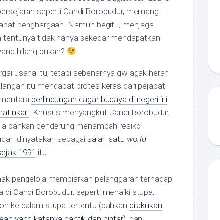
ersejarah seperti Candi Borobudur, memang
apat penghargaan. Namun begitu, menjaga
h tentunya tidak hanya sekedar mendapatkan
yang hilang bukan?
ai usaha itu, tetapi sebenarnya gw agak heran
angan itu mendapat protes keras dari pejabat
sementara
perlindungan cagar budaya di negeri ini
hatinkan
. Khusus menyangkut Candi Borobudur,
lola bahkan cenderung menambah resiko
udah dinyatakan sebagai
salah satu
world
sejak 1991
itu.
pihak pengelola membiarkan pelanggaran terhadap
 di Candi Borobudur, seperti menaiki stupa,
oh ke dalam stupa tertentu (bahkan
dilakukan
Asean yang katanya cantik dan pintar
), dan