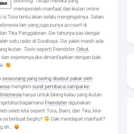
booming
. Tetapi mereka yang
memperoleh manfaat dari ikutan
online
i si Tora tentu akan selalu mengingatnya. Selain
ndonesia lain yang juga punya
account
di
dan Tika Panggabean. Gw tahunya pas dengar
lah satu radio di Surabaya. Gw yakin masih ada
ang ikutan.
Tools
seperti Friendster,
Orkut
,
, dan sejenisnya jika dimanfaatkan dengan baik
ok.
a
seseorang yang sering disebut pakar oleh
nesia
mengirim
surat pembaca sampai ke
 Indonesia
hanya untuk bilang kalau yang ikutan
engetahui bagaimana
Friendster
digunakan
eb-seleb kita seperti Tora, Baim, dan Tika, kira-
pa ya berbuat begitu?
Gak mendapat manfaat?
ong ah…