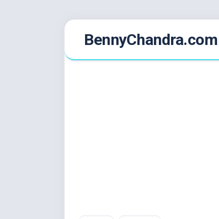
Skip
BennyChandra.com
to
content