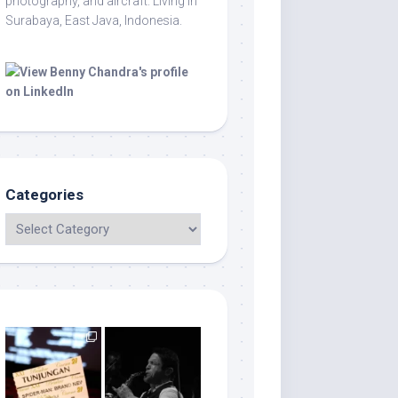
photography, and aircraft. Living in
Surabaya, East Java, Indonesia.
Categories