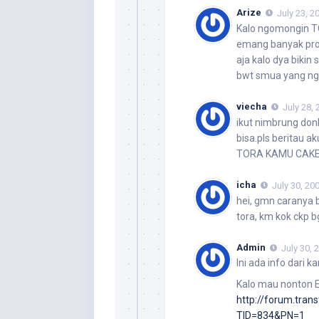
Arize
July 23, 2
Kalo ngomongin TO
emang banyak prof
aja kalo dya biki
bwt smua yang nge
viecha
July 28,
ikut nimbrung don
bisa.pls beritau ak
TORA KAMU CAKEP 
icha
July 30, 20
hei, gmn caranya 
tora, km kok ckp bg
Admin
July 30, 
Ini ada info dari ka
Kalo mau nonton Ex
http://forum.tran
TID=834&PN=1