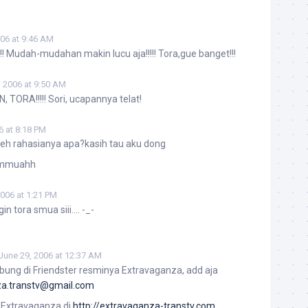
006 at 9:46 AM
!!! Mudah-mudahan makin lucu aja!!!!! Tora,gue banget!!!
, 2006 at 9:50 AM
TORA!!!!! Sori, ucapannya telat!
6 at 8:18 PM
eeh rahasianya apa?kasih tau aku dong
mmmuahh
2006 at 1:21 PM
n tora smua siii…. -_-
June 29, 2006 at 12:37 AM
ung di Friendster resminya Extravaganza, add aja
za.transtv@gmail.com
g Extravaganza di
http://extravaganza-transtv.com