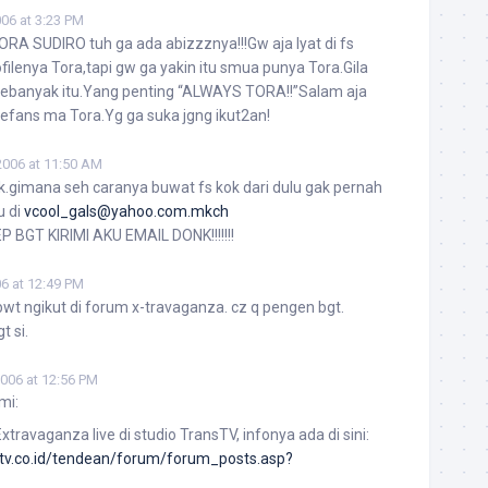
006 at 3:23 PM
RA SUDIRO tuh ga ada abizzznya!!!Gw aja lyat di fs
ilenya Tora,tapi gw ga yakin itu smua punya Tora.Gila
n sebanyak itu.Yang penting “ALWAYS TORA!!”Salam aja
fans ma Tora.Yg ga suka jgng ikut2an!
 2006 at 11:50 AM
k.gimana seh caranya buwat fs kok dari dulu gak pernah
u di
vcool_gals@yahoo.com.mkch
BGT KIRIMI AKU EMAIL DONK!!!!!!!
06 at 12:49 PM
bwt ngikut di forum x-travaganza. cz q pengen bgt.
t si.
2006 at 12:56 PM
mi:
travaganza live di studio TransTV, infonya ada di sini:
stv.co.id/tendean/forum/forum_posts.asp?