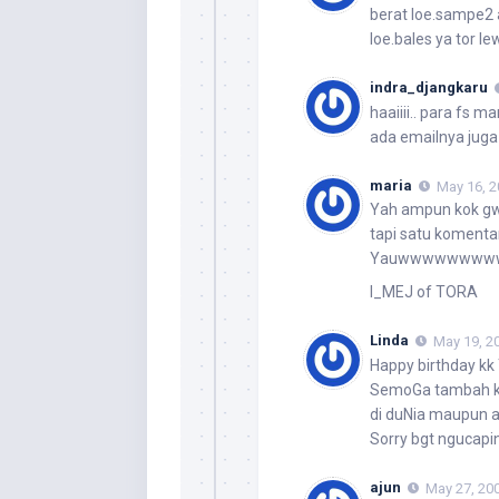
berat loe.sampe2 
loe.bales ya tor le
indra_djangkaru
haaiiii.. para fs 
ada emailnya juga
maria
May 16, 2
Yah ampun kok gw 
tapi satu komentar
Yauwwwwwww
I_MEJ of TORA
Linda
May 19, 2
Happy birthday kk 
SemoGa tambah k
di duNia maupun a
Sorry bgt ngucapi
ajun
May 27, 200