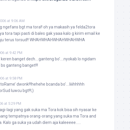
2006 at 9:06 AM
 ngefans bgt ma tora!! oh ya makasih ya felda2tora
a tora tapi pasti di bales gak yaaa kalo g kirim email ke
aju terus torsud!! WHAHWHAHWHAHWHAHWHA
006 at 9:42 PM
keren banget dech….ganteng bo’….nyokab lo ngidam
 bs ganteng banget!!!
006 at 9:58 PM
 ‘TatoRame’ dwonk!!!hehehe bcanda bo’….Iiiihhhhh
Sud luwcu bgt!!!;)
006 at 5:29 PM
gi-lagi yang gak suka ma Tora kok bisa sih nyasar ke
 emang tempatnya orang-orang yang suka ma Tora and
a. Kalo ga suka ya udah diem aja kaleeeee……