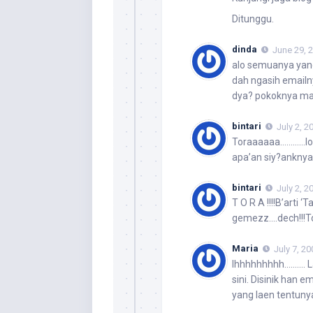
Ditunggu.
dinda
June 29, 
alo semuanya yang
dah ngasih emailny
dya? pokoknya m
bintari
July 2, 2
Toraaaaaa…………lo 
apa’an siy?anknya
bintari
July 2, 2
T O R A !!!!B’arti
gemezz….dech!!!Tor
Maria
July 7, 2
Ihhhhhhhhh………. La
sini. Disinik han
yang laen tentuny