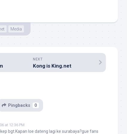
net
Media
NEXT
om
Kong is King.net
Pingbacks
0
06 at 12:36 PM
akep bgt.Kapan loe dateng lagi ke surabaya?gue fans