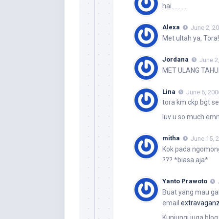
hai……….
Alexa
June 2, 2
Met ultah ya, Tora
Jordana
June 2
MET ULANG TAHUN, 
Lina
June 6, 200
tora km ckp bgt s
luv u so much e
mitha
June 15, 
Kok pada ngomongi
??? *biasa aja*
Yanto Prawoto
Buat yang mau gab
email
extravagan
Kunjungi juga blo