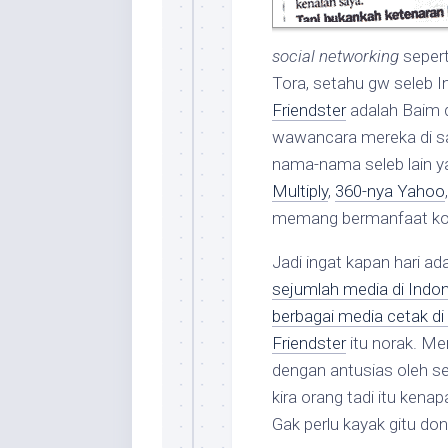
social networking
sepert
Tora, setahu gw seleb I
Friendster
adalah Baim 
wawancara mereka di sa
nama-nama seleb lain y
Multiply
,
360-nya Yahoo
memang bermanfaat k
Jadi ingat kapan hari ad
sejumlah media di Indo
berbagai media cetak di
Friendster
itu norak. M
dengan antusias oleh sel
kira orang tadi itu kena
Gak perlu kayak gitu d