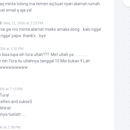
aq minta tolong ma temen aq buat nyari alamat rumah
wat email q aja ya!
May 12, 2006 at 2:25 PM
mania gw mo minta alamat mieke amalia dong .. kalo ngga’
 ngga’ papa..thank’s …bye
006 at 5:52 PM
bisa lupa sih tora ultah???. Met ultah ya……………..
 nih Tora itu ultahnya tanggal 10 Mei bukan 9 Lah
wwwwwwwwww
006 at 7:15 PM
Tora!
eRen and sukseS
khirat
nnya tuelatt……
6 at 2:58 PM