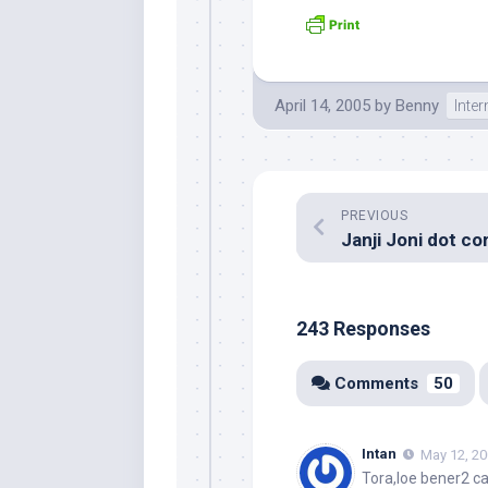
April 14, 2005
by
Benny
Inter
PREVIOUS
Janji Joni dot c
243 Responses
Comments
50
Intan
May 12, 20
Tora,loe bener2 c