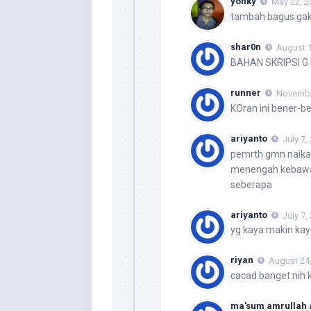
yonky
May 22, 2
tambah bagus ga
shar0n
August 1
BAHAN SKRIPSI G 
runner
November
KOran ini bener-ben
ariyanto
July 7,
pemrth gmn naikan 
menengah kebawah
seberapa
ariyanto
July 7,
yg kaya makin kaya
riyan
August 24,
cacad banget nih 
ma'sum amrullah a