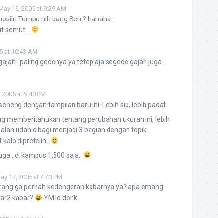
May 16, 2005 at 9:29 AM
omosiin Tempo nih bang Ben ? hahaha…
mut semut…
5 at 10:43 AM
ajah.. paling gedenya ya tetep aja segede gajah juga…
 2005 at 9:40 PM
 seneng dengan tampilan baru ini. Lebih sip, lebih padat.
ang memberitahukan tentang perubahan ukuran ini, lebih
malah udah dibagi menjadi 3 bagian dengan topik
 kalo dipretelin..
ga.. di kampus 1.500 saja..
ay 17, 2005 at 4:43 PM
karang ga pernah kedengeran kabarnya ya? apa emang
bar2 kabar?
YM lo donk…