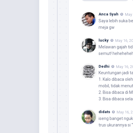
Anca Syah
May 
Saya lebih suka be
meja gw
lucky
May 16, 2
Melawan gajah tida
semut! hehehehe
Dedhi
May 16, 2
Keuntungan jadi ta
1. Kalo dibaca ol
mobil, tidak menutu
2. Bisa dibaca di
3. Bisa dibaca se
didats
May 16, 2
iseng banget ngu
trus ukurannya si 