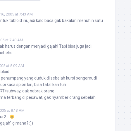
16, 2005 at 7:43 AM
ntuk tabloid ini, jadi kalo baca gak bakalan menuhin satu
005 at 7:49 AM
k harus dengan menjadi gajah! Tapi bisa juga jadi
hehehe….
005 at 8:09 AM
bloid :
eh penumpang yang duduk di sebelah kursi pengemudi
pi kaca spion kiri, bisa fatal kan tuh
 MRT/subway, gak nabrak orang
lama terbang di pesawat, gak nyamber orang sebelah
005 at 8:13 AM
kur2…
“gajah” gimana? :))