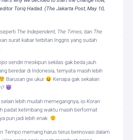
 That’s why we decided to start the change now,”
 editor Toriq Hadad.
(
The Jakarta Post
, May 10,
seperti
The Independent
,
The Times
, dan
The
n surat kabar terbitan Inggris yang sudah
.
mpo
sendiri meskipun sekilas gak beda jauh
ng beredar di Indonesia, ternyata masih lebih
Barusan gw ukur
Kenapa gak sekalian
ah?
 selain lebih mudah memegangnya, isi
Koran
bih padat ketimbang waktu masih berformat
 pun jadi lebih enak.
ran Tempo memang harus terus berinovasi dalam