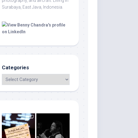
photography, and aircraft. Living in
Surabaya, East Java, Indonesia.
Categories