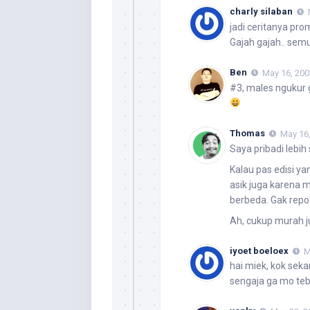
charly silaban
jadi ceritanya pr
Gajah gajah.. se
Ben
May 16, 200
#3, males ngukur g
Thomas
May 16,
Saya pribadi lebih
Kalau pas edisi y
asik juga karena 
berbeda. Gak repot
Ah, cukup murah ju
iyoet boeloex
M
hai miek, kok se
sengaja ga mo te