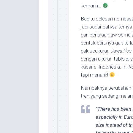
kemarin…
Begitu selesai membayar
jadi sadar bahwa terny
dari perkiraan gw semu
bentuk barunya gak terl
gak seukuran
Jawa Pos
dengan ukuran
tabloid
, 
kabar di Indonesia. Ini
K
tapi menarik!
Nampaknya perubahan 
tren yang sedang meland
“There has been a
especially in Eur
size instead of t