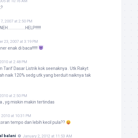
005 at 10:16 AM
k?
7, 2007 at 2:50 PM
NEH……………….HELP!!!!!!
 23, 2007 at 3:19 PM
er enak di baca!!!!!!
 2010 at 2:48 PM
Tarif Dasar Listrik kok seenaknya . Utk Rakyt
 naik 120% sedg utk yang berduit naiknya tak
 2010 at 2:50 PM
 , yg miskin makin tertindas
 2010 at 10:31 PM
koran tempo dan lebih kecil pula??
l balani
January 2, 2012 at 11:53 AM