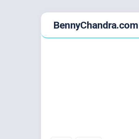
Skip
BennyChandra.com
to
content