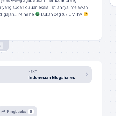
, jelas
orang
agak susah membuat orang
ar yang sudah duluan eksis. Istilahnya, melawan
di gajah… he he he
Bukan begitu? CMIIW
a
NEXT
Indonesian Blogshares
Pingbacks
0