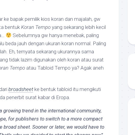
 ke bapak pemilik kios koran dan majalah, gw
ata bentuk
Koran Tempo
yang sekarang lebih kecil
la…
Sebelumnya gw hanya menebak, paling
alu beda jauh dengan ukuran koran normal. Paling
-lah. Eh, ternyata sekarang ukurannya sama
yang tidak lazim digunakan oleh koran atau surat
oran Tempo
atau Tabloid Tempo ya? Agak aneh
dari
broadsheet
ke bentuk tabloid itu mengikuti
a penerbit surat kabar di Eropa.
 growing trend in the international community,
ope, for publishers to switch to a more compact
he broad sheet. Sooner or later, we would have to