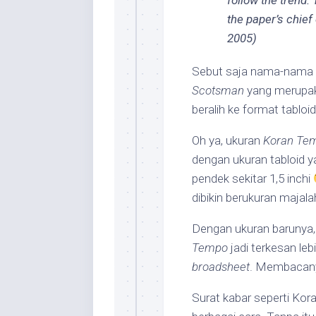
follow the trend.
the paper’s chief
2005)
Sebut saja nama-nama 
Scotsman
yang merupaka
beralih ke format tabloid
Oh ya, ukuran
Koran Te
dengan ukuran tabloid ya
pendek sekitar 1,5 inchi
dibikin berukuran majal
Dengan ukuran barunya,
Tempo
jadi terkesan le
broadsheet
. Membacanya
Surat kabar seperti Ko