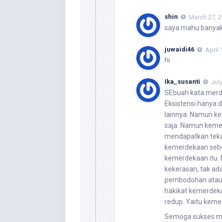
shin
March 27, 2
saya mahu banyak
juwaidi46
April
hi
Ika_susanti
Jul
SEbuah kata merde
Eksistensi hanya 
lainnya. Namun kem
saja. Namun kemer
mendapatkan teka
kemerdekaan seb
kemerdekaan itu. 
kekerasan, tak ad
pembodohan ataup
hakikat kemerdeka
redup. Yaitu kemer
Semoga sukses m