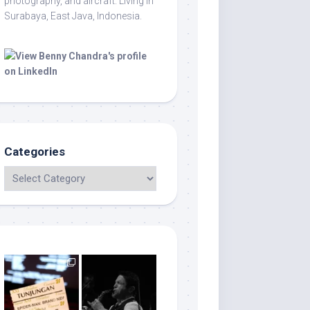
photography, and aircraft. Living in
Surabaya, East Java, Indonesia.
Categories