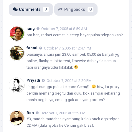
Comments
7
Pingbacks
0
iang
October 7, 2005 at 8:59 AM
om ben, radnet cermat ini tetep bayar pulsa telepon kah?
fahmi
October 7, 2005 at 12:47 PM
biasanya, antara jam 23:00 sampek 05:00 itu banyak yg
online, flashget, bittorrent, limewire dsb nyala semua…
tapi orangnya tidur kikikikik
Priyadi
October 7, 2005 at 2:20 PM
tinggal nunggu pulsa telepon Cerm@t
btw, itu proxy
centrin memang begitu dari dulu, kok sampai sekarang
masih begitu ya, emang gak ada yang protes?
Ben
October 7, 2005 at 2:29 PM
#3, mudah-mudahan nyambung kalo konek dgn telpon
CDMA (dulu nyoba ke Centrin gak bisa).