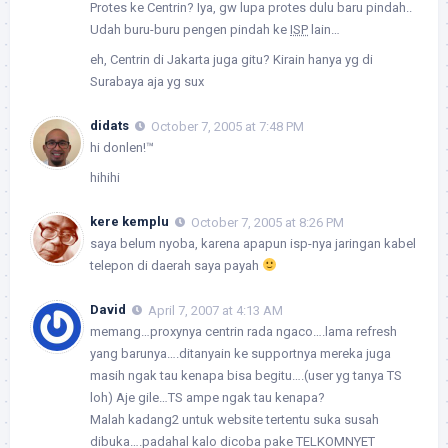
Protes ke Centrin? Iya, gw lupa protes dulu baru pindah..
Udah buru-buru pengen pindah ke
ISP
lain…
eh, Centrin di Jakarta juga gitu? Kirain hanya yg di
Surabaya aja yg sux
didats
October 7, 2005 at 7:48 PM
hi donlen!™
hihihi
kere kemplu
October 7, 2005 at 8:26 PM
saya belum nyoba, karena apapun isp-nya jaringan kabel
telepon di daerah saya payah
David
April 7, 2007 at 4:13 AM
memang…proxynya centrin rada ngaco….lama refresh
yang barunya….ditanyain ke supportnya mereka juga
masih ngak tau kenapa bisa begitu….(user yg tanya TS
loh) Aje gile…TS ampe ngak tau kenapa?
Malah kadang2 untuk website tertentu suka susah
dibuka….padahal kalo dicoba pake TELKOMNYET