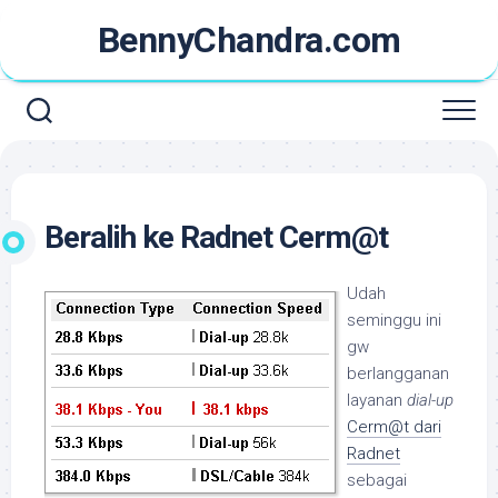
Skip
BennyChandra.com
to
content
Beralih ke Radnet Cerm@t
Udah
seminggu ini
gw
berlangganan
layanan
dial-up
Cerm@t dari
Radnet
sebagai