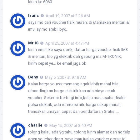
kirim ke 6060
frans
April 19, 2007 at 2:26 AM
saya mo cari voucher fisik murah, di utamakan mentari &
im3,,sy mo ambil byk.
Mr.IS
April 25, 2007 at 4:47 PM
kirim email ke saya donk, daftar harga voucher fisik IM3
& mentari, klo yg elektrik dah gabung ma M-TRONIK,
kirim cepet ye… ke email juga ok
Deny
May 5, 2007 at 9:18 AM
Kalau harga voucer memang agak lebih mahal bila
dibandingkan harga elektrik kan ada biaya cetak
voucher. Sekedar berbagi info,kalau mau usaha dealer
pulsa elektrik, ada referensi nih. harga cukup murah,
transaksi lumayan cepat dan pendaftaran Gratis ….
charlie
May 15, 2007 at 3:40 PM
tolong kalau ada yg tahu, tolong kirim alamat dan no telp
agen voucher dong, saya mau jualan voucher grosir, jd