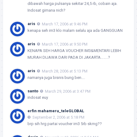
dibawah harga pulsanya sekitar 24,5 rb, cobain aja.
Indosat gimana nich?
aris
March 17, 2006 at 9:46 PM
kenapa seh im3 klo malam selalu aja ada GANGGUAN
aris
March 17, 2006 at 9:50 PM
KENAPA SEH HARGA VOUCHER IM3&MENTARI LEBIH
MURAH DIJAWA DARI PADA DI JAKARTA……..?
aris
March 28, 2006 at 5:13 PM
namanya juga bisnis bung ben….
santo
March 29, 2006 at 3:47 PM
indosat euy
erfin mahameru_teleGLOBAL
September 2, 2006 at 5:18 PM
brp sih hrg partai voucher im3 5rb skrng??