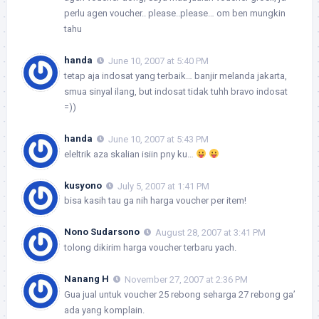
perlu agen voucher.. please..please… om ben mungkin
tahu
handa
June 10, 2007 at 5:40 PM
tetap aja indosat yang terbaik… banjir melanda jakarta,
smua sinyal ilang, but indosat tidak tuhh bravo indosat
=))
handa
June 10, 2007 at 5:43 PM
eleltrik aza skalian isiin pny ku…
kusyono
July 5, 2007 at 1:41 PM
bisa kasih tau ga nih harga voucher per item!
Nono Sudarsono
August 28, 2007 at 3:41 PM
tolong dikirim harga voucher terbaru yach.
Nanang H
November 27, 2007 at 2:36 PM
Gua jual untuk voucher 25 rebong seharga 27 rebong ga’
ada yang komplain.