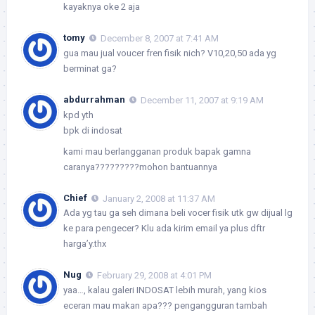
kayaknya oke 2 aja
tomy
December 8, 2007 at 7:41 AM
gua mau jual voucer fren fisik nich? V10,20,50 ada yg
berminat ga?
abdurrahman
December 11, 2007 at 9:19 AM
kpd yth
bpk di indosat
kami mau berlangganan produk bapak gamna
caranya?????????mohon bantuannya
Chief
January 2, 2008 at 11:37 AM
Ada yg tau ga seh dimana beli vocer fisik utk gw dijual lg
ke para pengecer? Klu ada kirim email ya plus dftr
harga’y.thx
Nug
February 29, 2008 at 4:01 PM
yaa…, kalau galeri INDOSAT lebih murah, yang kios
eceran mau makan apa??? pengangguran tambah