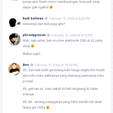
punya ane. Ganti nomor sembarangan, bisa jadi asap
dapur gak ngebul
budi.baliwae
February 13, 2006 at 8:02 PM
bukannya dari dulu juga gitu?
phrostypoison
February 13, 2006 at 8:29 PM
Wah, rajin amat, beli voucher elektronik 25rb di XL pake
struk
(kabur juga)
Ben
February 13, 2006 at 10:34 PM
#3, ‘kan tadi udah gw bilang kalo harga segitu lbh murah
dari toko-toko sekitarnya yang memang semuanya toko
ponsel…
#5, gak tau ya.. baru sekali ini beli langsung di Galeri
Indosat.
#6, lah.. emang penjaganya yang bikin sendiri tuh struk
tanpa gw minta