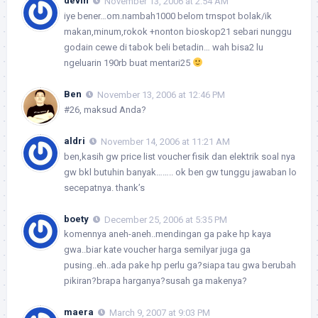
devin
November 13, 2006 at 2:54 AM
iye bener…om.nambah1000 belom trnspot bolak/ik
makan,minum,rokok +nonton bioskop21 sebari nunggu
godain cewe di tabok beli betadin… wah bisa2 lu
ngeluarin 190rb buat mentari25
Ben
November 13, 2006 at 12:46 PM
#26, maksud Anda?
aldri
November 14, 2006 at 11:21 AM
ben,kasih gw price list voucher fisik dan elektrik soal nya
gw bkl butuhin banyak…….. ok ben gw tunggu jawaban lo
secepatnya. thank’s
boety
December 25, 2006 at 5:35 PM
komennya aneh-aneh..mendingan ga pake hp kaya
gwa..biar kate voucher harga semilyar juga ga
pusing..eh..ada pake hp perlu ga?siapa tau gwa berubah
pikiran?brapa harganya?susah ga makenya?
maera
March 9, 2007 at 9:03 PM