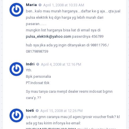
Maria
April 1, 2008 at 10:33 AM
ben…kalo mau murah harganya….daftar ke g aja….qta jual
pulsa elektrik kq dgn harga yg lebih murah dari
pasaran……..
mungkin list harganya bisa liat di email sya di
pulsa_elektrik@yahoo.com
paswrdnya 456789
hub sya jika ada yg ingin ditanyakan di 98811795 /
08179898759
Indri
April 4, 2008 at 12:16 PM
Yth.
Bpk personalia
PT.Indosat tbk
Sy mau tanya cara menjd dealer resmi indosat bgmn
cara’y..??
toeti
April 15, 2008 at 12:26 PM
iya neh gmn caranya mau jd agen/grosir voucher fisik? kl
ada yg tau kirim infonya ke email: