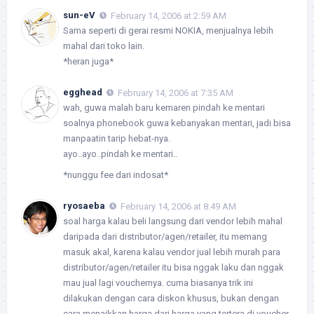
sun-eV
February 14, 2006 at 2:59 AM
Sama seperti di gerai resmi NOKIA, menjualnya lebih
mahal dari toko lain.
*heran juga*
egghead
February 14, 2006 at 7:35 AM
wah, guwa malah baru kemaren pindah ke mentari
soalnya phonebook guwa kebanyakan mentari, jadi bisa
manpaatin tarip hebat-nya.
ayo..ayo..pindah ke mentari..
*nunggu fee dari indosat*
ryosaeba
February 14, 2006 at 8:49 AM
soal harga kalau beli langsung dari vendor lebih mahal
daripada dari distributor/agen/retailer, itu memang
masuk akal, karena kalau vendor jual lebih murah para
distributor/agen/retailer itu bisa nggak laku dan nggak
mau jual lagi vouchernya. cuma biasanya trik ini
dilakukan dengan cara diskon khusus, bukan dengan
cara menaikkan harga dari harga yang tertera di voucher.