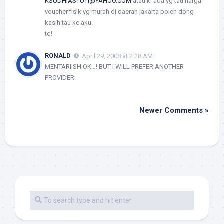
KSUDHIASTUTI@YAHOO.COM
atau kl ada yg tau harga
voucher fisik yg murah di daerah jakarta boleh dong
kasih tau ke aku.
tq!
RONALD
April 29, 2008 at 2:28 AM
MENTARI SH OK…! BUT I WILL PREFER ANOTHER
PROVIDER
Newer Comments »