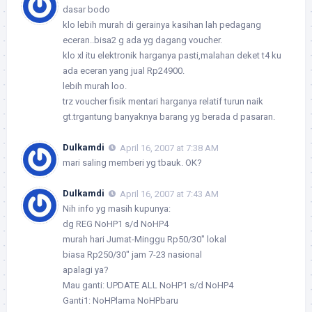
dasar bodo
klo lebih murah di gerainya kasihan lah pedagang
eceran..bisa2 g ada yg dagang voucher.
klo xl itu elektronik harganya pasti,malahan deket t4 ku
ada eceran yang jual Rp24900.
lebih murah loo.
trz voucher fisik mentari harganya relatif turun naik
gt.trgantung banyaknya barang yg berada d pasaran.
Dulkamdi
April 16, 2007 at 7:38 AM
mari saling memberi yg tbauk. OK?
Dulkamdi
April 16, 2007 at 7:43 AM
Nih info yg masih kupunya:
dg REG NoHP1 s/d NoHP4
murah hari Jumat-Minggu Rp50/30″ lokal
biasa Rp250/30″ jam 7-23 nasional
apalagi ya?
Mau ganti: UPDATE ALL NoHP1 s/d NoHP4
Ganti1: NoHPlama NoHPbaru