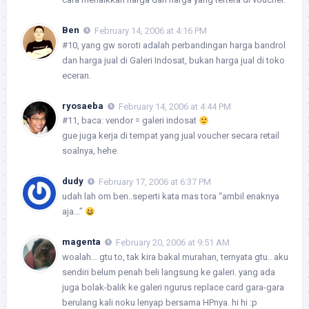
Ben
February 14, 2006 at 4:16 PM
#10, yang gw soroti adalah perbandingan harga bandrol
dan harga jual di Galeri Indosat, bukan harga jual di toko
eceran.
ryosaeba
February 14, 2006 at 4:44 PM
#11, baca: vendor = galeri indosat
gue juga kerja di tempat yang jual voucher secara retail
soalnya, hehe.
dudy
February 17, 2006 at 6:37 PM
udah lah om ben..seperti kata mas tora “ambil enaknya
aja…”
magenta
February 20, 2006 at 9:51 AM
woalah… gtu to, tak kira bakal murahan, ternyata gtu.. aku
sendiri belum penah beli langsung ke galeri. yang ada
juga bolak-balik ke galeri ngurus replace card gara-gara
berulang kali noku lenyap bersama HPnya. hi hi :p