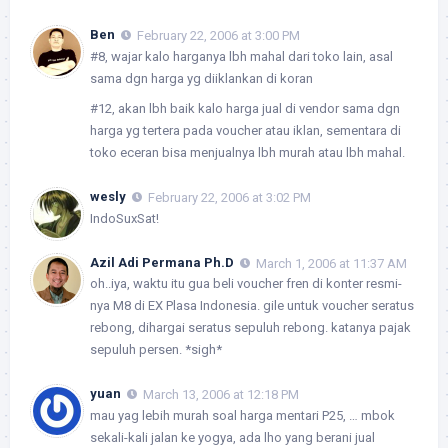
Ben
February 22, 2006 at 3:00 PM
#8, wajar kalo harganya lbh mahal dari toko lain, asal
sama dgn harga yg diiklankan di koran
#12, akan lbh baik kalo harga jual di vendor sama dgn
harga yg tertera pada voucher atau iklan, sementara di
toko eceran bisa menjualnya lbh murah atau lbh mahal.
wesly
February 22, 2006 at 3:02 PM
IndoSuxSat!
Azil Adi Permana Ph.D
March 1, 2006 at 11:37 AM
oh..iya, waktu itu gua beli voucher fren di konter resmi-
nya M8 di EX Plasa Indonesia. gile untuk voucher seratus
rebong, dihargai seratus sepuluh rebong. katanya pajak
sepuluh persen. *sigh*
yuan
March 13, 2006 at 12:18 PM
mau yag lebih murah soal harga mentari P25, … mbok
sekali-kali jalan ke yogya, ada lho yang berani jual