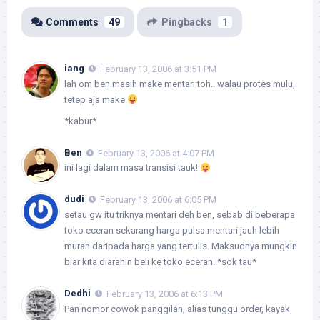
Comments
49
Pingbacks
1
iang
February 13, 2006 at 3:51 PM
lah om ben masih make mentari toh.. walau protes mulu,
tetep aja make
*kabur*
Ben
February 13, 2006 at 4:07 PM
ini lagi dalam masa transisi tauk!
dudi
February 13, 2006 at 6:05 PM
setau gw itu triknya mentari deh ben, sebab di beberapa
toko eceran sekarang harga pulsa mentari jauh lebih
murah daripada harga yang tertulis. Maksudnya mungkin
biar kita diarahin beli ke toko eceran. *sok tau*
Dedhi
February 13, 2006 at 6:13 PM
Pan nomor cowok panggilan, alias tunggu order, kayak