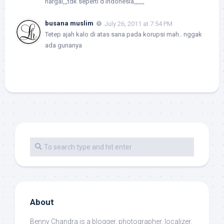
hargai,,,tdk seperti d indonesia,,,,,,,
busana muslim
July 26, 2011 at 7:54 PM
Tetep ajah kalo di atas sana pada korupsi mah.. nggak
ada gunanya
About
Benny Chandra
is a blogger, photographer, localizer.