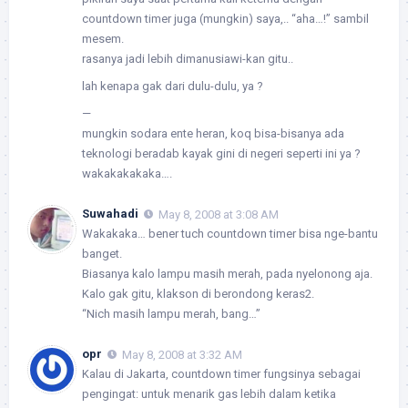
countdown timer juga (mungkin) saya,.. “aha…!” sambil
mesem.
rasanya jadi lebih dimanusiawi-kan gitu..
lah kenapa gak dari dulu-dulu, ya ?
—
mungkin sodara ente heran, koq bisa-bisanya ada
teknologi beradab kayak gini di negeri seperti ini ya ?
wakakakakaka….
Suwahadi
May 8, 2008 at 3:08 AM
Wakakaka… bener tuch countdown timer bisa nge-bantu
banget.
Biasanya kalo lampu masih merah, pada nyelonong aja.
Kalo gak gitu, klakson di berondong keras2.
“Nich masih lampu merah, bang…”
opr
May 8, 2008 at 3:32 AM
Kalau di Jakarta, countdown timer fungsinya sebagai
pengingat: untuk menarik gas lebih dalam ketika