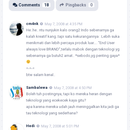
Comments
18
Pingbacks
0
cm4nk
May 7, 2008 at 4:35 PM
He..he.. ntu nunjukin kalo orang2 Indo sebenarnya ga
kalah kreatif kang..tapi satu kekurangannya : Lebih suka
menikmati dan lebih percaya produk luar…. “End User
always love BRAND”,terlalu mabok dengan teknologi yg
sebenarnya ga butuh2 amat.. *sebodo,yg penting gaya*
=-=-=
btw salam kenal..
Sambalewa
May 7, 2008 at 4:50 PM
Boleh tuh postingnya, tapi ko mereka heran dengan
teknologi yang ecekecek kaya gitu?
apa karena mereka udah jauh meninggalkan kita jadi ga
tau teknologi yang sederhana?
Hedi
May 7, 2008 at 5:01 PM