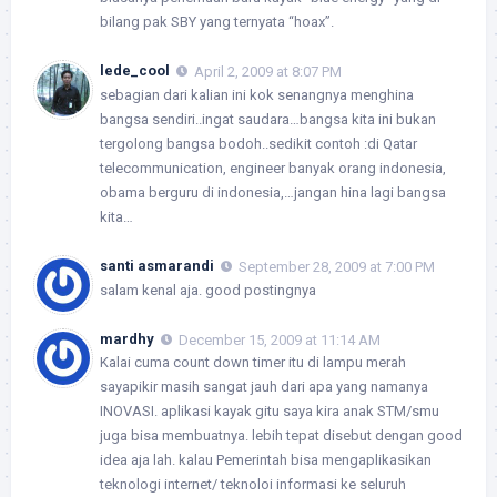
bilang pak SBY yang ternyata “hoax”.
lede_cool
April 2, 2009 at 8:07 PM
sebagian dari kalian ini kok senangnya menghina
bangsa sendiri..ingat saudara…bangsa kita ini bukan
tergolong bangsa bodoh..sedikit contoh :di Qatar
telecommunication, engineer banyak orang indonesia,
obama berguru di indonesia,…jangan hina lagi bangsa
kita…
santi asmarandi
September 28, 2009 at 7:00 PM
salam kenal aja. good postingnya
mardhy
December 15, 2009 at 11:14 AM
Kalai cuma count down timer itu di lampu merah
sayapikir masih sangat jauh dari apa yang namanya
INOVASI. aplikasi kayak gitu saya kira anak STM/smu
juga bisa membuatnya. lebih tepat disebut dengan good
idea aja lah. kalau Pemerintah bisa mengaplikasikan
teknologi internet/ teknoloi informasi ke seluruh