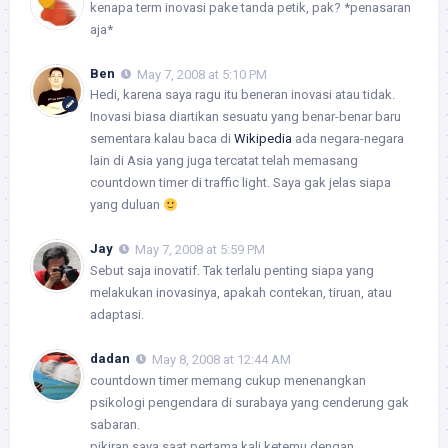
kenapa term inovasi pake tanda petik, pak? *penasaran
aja*
Ben
May 7, 2008 at 5:10 PM
Hedi, karena saya ragu itu beneran inovasi atau tidak.
Inovasi biasa diartikan sesuatu yang benar-benar baru
sementara kalau baca di
Wikipedia
ada negara-negara
lain di Asia yang juga tercatat telah memasang
countdown timer di traffic light. Saya gak jelas siapa
yang duluan
Jay
May 7, 2008 at 5:59 PM
Sebut saja inovatif. Tak terlalu penting siapa yang
melakukan inovasinya, apakah contekan, tiruan, atau
adaptasi.
dadan
May 8, 2008 at 12:44 AM
countdown timer memang cukup menenangkan
psikologi pengendara di surabaya yang cenderung gak
sabaran.
pikiran saya saat pertama kali ketemu dengan