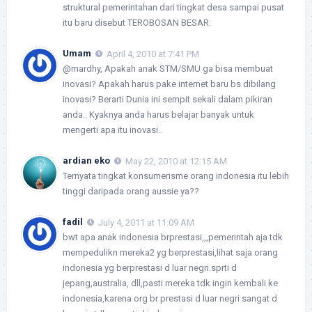
struktural pemerintahan dari tingkat desa sampai pusat
itu baru disebut TEROBOSAN BESAR.
Umam
April 4, 2010 at 7:41 PM
@mardhy, Apakah anak STM/SMU ga bisa membuat
inovasi? Apakah harus pake internet baru bs dibilang
inovasi? Berarti Dunia ini sempit sekali dalam pikiran
anda.. Kyaknya anda harus belajar banyak untuk
mengerti apa itu inovasi..
ardian eko
May 22, 2010 at 12:15 AM
Ternyata tingkat konsumerisme orang indonesia itu lebih
tinggi daripada orang aussie ya??
fadil
July 4, 2011 at 11:09 AM
bwt apa anak indonesia brprestasi,,,pemerintah aja tdk
mempedulikn mereka2 yg berprestasi,lihat saja orang
indonesia yg berprestasi d luar negri.sprti d
jepang,australia, dll,pasti mereka tdk ingin kembali ke
indonesia,karena org br prestasi d luar negri sangat d