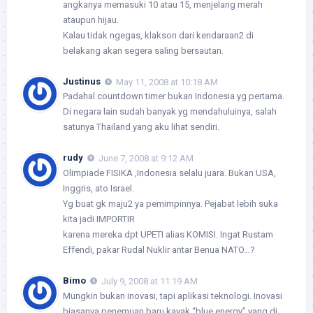
angkanya memasuki 10 atau 15, menjelang merah
ataupun hijau.
Kalau tidak ngegas, klakson dari kendaraan2 di
belakang akan segera saling bersautan.
Justinus
May 11, 2008 at 10:18 AM
Padahal countdown timer bukan Indonesia yg pertama.
Di negara lain sudah banyak yg mendahuluinya, salah
satunya Thailand yang aku lihat sendiri.
rudy
June 7, 2008 at 9:12 AM
Olimpiade FISIKA ,Indonesia selalu juara. Bukan USA,
Inggris, ato Israel.
Yg buat gk maju2 ya pemimpinnya. Pejabat lebih suka
kita jadi IMPORTIR
karena mereka dpt UPETI alias KOMISI. Ingat Rustam
Effendi, pakar Rudal Nuklir antar Benua NATO…?
Bimo
July 9, 2008 at 11:19 AM
Mungkin bukan inovasi, tapi aplikasi teknologi. Inovasi
biasanya penemuan baru kayak “blue energy” yang di