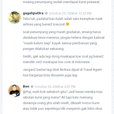
masing penumpang sudah mendapat kursi pesawat.
gagahput3ra
October 29, 2008 at 12:55 PM
Tahu tuh, padahal kan itulah salah satu keasyikan naek
airlines yang bener2 lowcost
soal penumpang yang masih gradakan, emang harus
diedukasi terus menerus, jangan terlena dengan kalimat
“masih belum siap” kayak semua pembaruan yang
pengen dilakukan sekarang.
Sedih, gak ada lagi dong maskapai low cost yg bener2
memiliki ciri2 maskapai low cost di Indonesia
Jangan2 bentar lagi tiket AirAsia dijual di Travel Agent
trus harganya bisa dimaenin juga lagi
Ben
October 29, 2008 at 4:47 PM
@Puji, wuih kok seheboh gitu? Jadi heran mereka mau
rebutan kursi yang mana? Ah tapi kalo memang
dasarnya orang ybs udah reseh, dikasih nomor kursi
atau tidak pun sepertinya tdk menjamin gak bikin ribut.