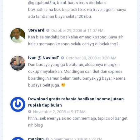
@gagahput3ra, betul. harus terus diedukasi.
btw, sdh lama kok bisa beli tiket via travel agent. hanya
ada tambahan biaya sekitar 20 ribu.
Steward
October 29, 2008 at 11:07 PM
Kan bisa pindah2 bos kalau emang kosong. Saya sih
kalau memang kosong selalu cari yg di belakang2.
Ivan @ NavinoT
October 30, 2008 at 3:28 AM
Dari budaya yang ga beraturan, alesannya mungkin
cukup meyakinkan. Mendingan cari duit dari express
boarding. Namun belum tentu banyak yg bayar, karena
budaya pelit juga.
Download gratis rahasia hasilkan income jutaan
rupiah tiap bulan
November 2, 2008 at 9:17 AM
hhhh…sebenernya ak no comment aja, tapi cool banget
nih blog
maskun
November 8, 2008 at 4:22 PM