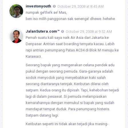
investonyouth
October 29, 2008 at 8:45 AM
numpak ge’the’k ae’ Mas,
ben iso milih panggonan sak senenge’ dhewe. hehehe
JalanSutera.com™
October 29, 2008 at 9:52 AM
Pernah suatu kali saya naik Air Asia dari Jakarta ke
Denpasar. Antrian saat boarding ternyata kacau. Lebih
rapi antrian penumpang Patas AC34 di Blok M menuju ke
Karawaci.
Seorang bapak yang mengenakan celana pendek adu
pukul dengan seorang pemuda. Gara-garanya adalah
sodok menyodok yang menyebabkan kaki salah
seorang diantaranya terinjak. Keributan dilerai oleh
satpam. Kedua orang itu dipisah. Tapi, kehebohan terjadi
lagi di dalam pesawat. Si pemuda melampiaskan
kemarahannya dengan memukul si bapak yang sudah
mendapat tempat duduk. Para penumpang histeris.
Satpam datang lagi.
Keributan seperti ini tidak akan terjadi jika masing-