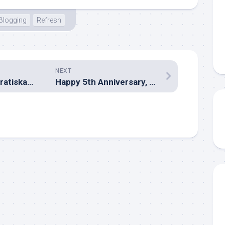
Blogging
Refresh
NEXT
thedyingsirens Gratiskan Lagu “ByeBye”
Happy 5th Anniversary, Yahoo! Search