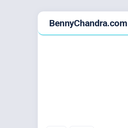
Skip
BennyChandra.com
to
content