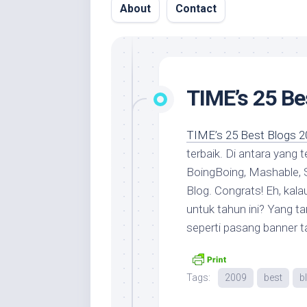
About
Contact
TIME’s 25 Be
TIME’s 25 Best Blogs 2
terbaik. Di antara yang t
BoingBoing, Mashable, S
Blog. Congrats! Eh, kala
untuk tahun ini? Yang 
seperti pasang banner 
Tags:
2009
best
b