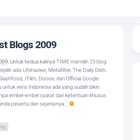
st Blogs 2009
009
: Untuk kedua kalinya TIME memilih 25 blog
erpilih ada Lifehacker, Metafilter, The Daily Dish,
lashfood, /Film, Dooce, dan Official Google
u untuk versi Indonesia ada yang sudah bikin
tanpa embel-embel syarat dan ketentuan khusus
tanda peserta dan sejenisnya…
log