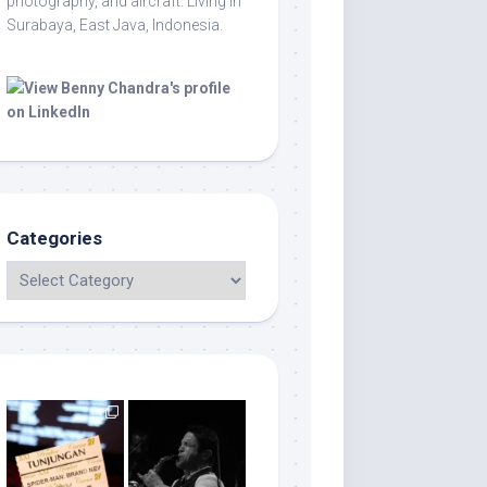
photography, and aircraft. Living in
Surabaya, East Java, Indonesia.
Categories