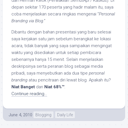
dan Herman Kwok (Perwakilan SemutApi / Kaskus). Di
depan sekitar 170 peserta yang hadir malam itu, saya
coba menjelaskan secara ringkas mengenai “
Personal
Branding via Blog
.”
Dibantu dengan bahan presentasi yang baru selesai
saya kerjakan satu jam sebelum berangkat ke lokasi
acara, tidak banyak yang saya sampaikan mengingat
waktu yang disediakan untuk setiap pembicara
sebenarnya hanya 15 menit. Selain menjelaskan
deskripsinya serta peranan blog sebagai media
pribadi, saya menyebutkan ada dua tipe
personal
branding
atau pencitraan diri lewat blog. Apakah itu?
Niat Banget
dan
Niat 68%™
.
Continue reading…
June 4, 2010
Blogging
Daily Life