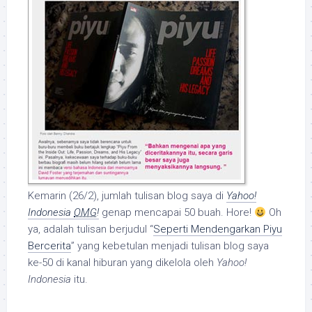
Kemarin (26/2), jumlah tulisan blog saya di
Yahoo!
Indonesia
OMG
!
genap mencapai 50 buah. Hore!
Oh
ya, adalah tulisan berjudul “
Seperti Mendengarkan Piyu
Bercerita
” yang kebetulan menjadi tulisan blog saya
ke-50 di kanal hiburan yang dikelola oleh
Yahoo!
Indonesia
itu.