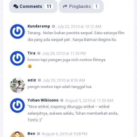
Comments
11
Pingbacks
1
Kunderemp
July 26, 2010 at 10:12 AM
Tenang.. Nolan bukan pecinta sequel. Satu-satunya film
dia yang ada sequel yah.. hanya Batman Begins itu.
Tira
July 28, 2010 at 11:53 PM
hmmm tapi pengen juga nich nonton filmnya
aziz
July 29, 2010 at 8:56 AM
pengin nonton tapi udah tanggal tua
Yohan Wibisono
August 5, 2010 at 11:50 AM
“Nice artikel, inspiring ditunggu artikel – artikel
selanjutnya, sukses selalu, Tuhan memberkati anda,
Trim’s :)”
Ben
August 6, 2010 at 9:28 PM