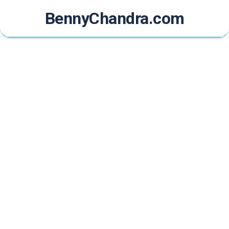
Skip
BennyChandra.com
to
content