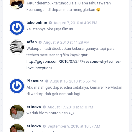
@Kunderemp, kita tunggu aja. Siapa tahu tawaran
keuntungan di depan mata menggiurkan
toko online
August 7, 2010 at 4:39 PM
keliatannya oke juga film ini
Affan
August 9, 2010 at 11:28 AM
Walaupun tadi disebutkan kekurangannya, tapi para
techies pasti seneng film kayak gini:
http://gigaom.com/2010/07/24/7-reasons-why-techies-
love-inception/
Pleasure
August 16, 2010 at 6:55 PM
Aku malah gak dapet edisi cetaknya, kemaren ke Medan
di warkop dah gak nampak lagi.
ericova
August 17, 2010 at 6:10 PM
waduh blom nonton neh >_<
ericova
September 9, 2010 at 10:57 AM