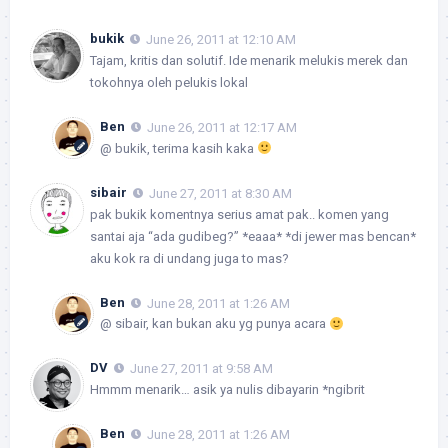
bukik
June 26, 2011 at 12:10 AM
Tajam, kritis dan solutif. Ide menarik melukis merek dan
tokohnya oleh pelukis lokal
Ben
June 26, 2011 at 12:17 AM
@ bukik, terima kasih kaka
sibair
June 27, 2011 at 8:30 AM
pak bukik komentnya serius amat pak.. komen yang
santai aja “ada gudibeg?” *eaaa* *di jewer mas bencan*
aku kok ra di undang juga to mas?
Ben
June 28, 2011 at 1:26 AM
@ sibair, kan bukan aku yg punya acara
DV
June 27, 2011 at 9:58 AM
Hmmm menarik… asik ya nulis dibayarin *ngibrit
Ben
June 28, 2011 at 1:26 AM