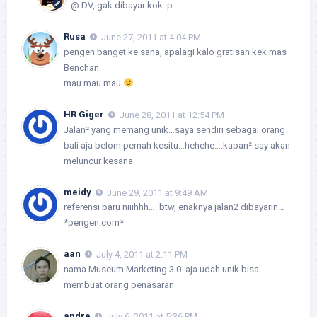
@ DV, gak dibayar kok :p
Rusa
June 27, 2011 at 4:04 PM
pengen banget ke sana, apalagi kalo gratisan kek mas
Benchan
mau mau mau
HR Giger
June 28, 2011 at 12:54 PM
Jalan² yang memang unik…saya sendiri sebagai orang
bali aja belom pernah kesitu…hehehe….kapan² say akan
meluncur kesana
meidy
June 29, 2011 at 9:49 AM
referensi baru niiihhh…. btw, enaknya jalan2 dibayarin…
*pengen.com*
aan
July 4, 2011 at 2:11 PM
nama Museum Marketing 3.0. aja udah unik bisa
membuat orang penasaran
andre
July 6, 2011 at 5:36 PM