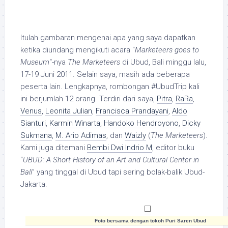
Itulah gambaran mengenai apa yang saya dapatkan
ketika diundang mengikuti acara “
Marketeers goes to
Museum
“-nya
The Marketeers
di Ubud, Bali minggu lalu,
17-19 Juni 2011. Selain saya, masih ada beberapa
peserta lain. Lengkapnya, rombongan #UbudTrip kali
ini berjumlah 12 orang. Terdiri dari saya,
Pitra
,
RaRa
,
Venus
,
Leonita Julian
,
Francisca Prandayani
,
Aldo
Sianturi
,
Karmin Winarta
,
Handoko Hendroyono
,
Dicky
Sukmana
,
M. Ario Adimas
, dan
Waizly
(
The Marketeers
).
Kami juga ditemani
Bembi Dwi Indrio M
, editor buku
“
UBUD: A Short History of an Art and Cultural Center in
Bali
” yang tinggal di Ubud tapi sering bolak-balik Ubud-
Jakarta.
Foto bersama dengan tokoh Puri Saren Ubud