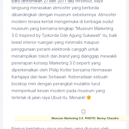
baru diresmikan 27 Mei 2011 lalu
tersebut, saya
langsung merasakan atmosfer yang berbeda
dibandingkan dengan museum sebelumnya. Atmosfer
modern terasa kental mengemuka di berbagai sudut
museum yang bernama lengkap “Museum Marketing
3.0: Inspired by Tjokorda Gde Agung Sukawati” itu, baik
lewat interior ruangan yang minimalis maupun
penggunaan peranti elektronik canggih untuk
menampilkan tokoh dan
brand
yang dianggap mewakili
penerapan konsep Marketing 3.0 seperti yang
diperkenalkan oleh Philip Kotler bersama Hermawan
Kartajaya dan Iwan Setiawan. Keberadaan sebuah
bioskop mini dengan perangkat mutakhir turut
memperkuat kesan modern pada museum yang
terletak di jalan raya Ubud itu. Menarik!
Museum Marketing 3.0. PHOTO: Benny Chandra
Namun kentalnya unsur modern yang diusung oleh