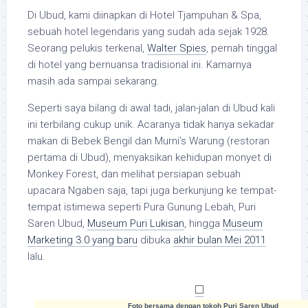
Di Ubud, kami diinapkan di Hotel Tjampuhan & Spa,
sebuah hotel legendaris yang sudah ada sejak 1928.
Seorang pelukis terkenal,
Walter Spies
, pernah tinggal
di hotel yang bernuansa tradisional ini. Kamarnya
masih ada sampai sekarang.
Seperti saya bilang di awal tadi, jalan-jalan di Ubud kali
ini terbilang cukup unik. Acaranya tidak hanya sekadar
makan di Bebek Bengil dan Murni’s Warung (restoran
pertama di Ubud), menyaksikan kehidupan monyet di
Monkey Forest, dan melihat persiapan sebuah
upacara Ngaben saja, tapi juga berkunjung ke tempat-
tempat istimewa seperti Pura Gunung Lebah, Puri
Saren Ubud,
Museum Puri Lukisan
, hingga
Museum
Marketing 3.0 yang baru
dibuka
akhir bulan Mei 2011
lalu.
Foto bersama dengan tokoh Puri Saren Ubud