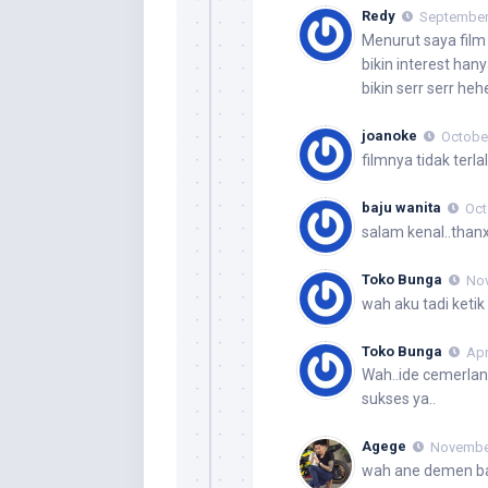
Redy
September 
Menurut saya film 
bikin interest han
bikin serr serr he
joanoke
October
filmnya tidak ter
baju wanita
Oct
salam kenal..than
Toko Bunga
Nov
wah aku tadi ketik
Toko Bunga
Apr
Wah..ide cemerlan
sukses ya..
Agege
November
wah ane demen ba