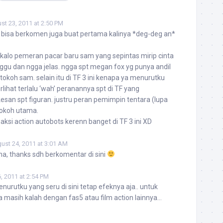
st 23, 2011 at 2:50 PM
u bisa berkomen juga buat pertama kalinya *deg-deg an*
 kalo pemeran pacar baru sam yang sepintas mirip cinta
ggu dan ngga jelas. ngga spt megan fox yg punya andil
okoh sam. selain itu di TF 3 ini kenapa ya menurutku
rlihat terlalu ‘wah’ peranannya spt di TF yang
esan spt figuran. justru peran pemimpin tentara (lupa
tokoh utama.
k aksi action autobots kerenn banget di TF 3 ini XD
ust 24, 2011 at 3:01 AM
a, thanks sdh berkomentar di sini
, 2011 at 2:54 PM
nurutku yang seru di sini tetap efeknya aja.. untuk
a masih kalah dengan fas5 atau film action lainnya…