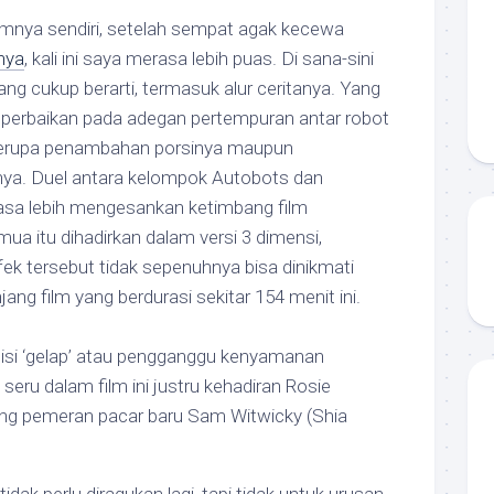
mnya sendiri, setelah sempat agak kecewa
nya
, kali ini saya merasa lebih puas. Di sana-sini
ng cukup berarti, termasuk alur ceritanya. Yang
a perbaikan pada adegan pertempuran antar robot
 berupa penambahan porsinya maupun
nya. Duel antara kelompok Autobots dan
asa lebih mengesankan ketimbang film
ua itu dihadirkan dalam versi 3 dimensi,
k tersebut tidak sepenuhnya bisa dinikmati
ng film yang berdurasi sekitar 154 menit ini.
sisi ‘gelap’ atau pengganggu kenyamanan
seru dalam film ini justru kehadiran Rosie
ang pemeran pacar baru Sam Witwicky (Shia