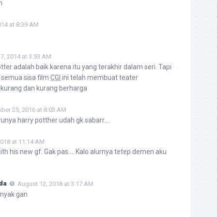
h
014 at 8:39 AM
7, 2014 at 3:53 AM
tter adalah baik karena itu yang terakhir dalam seri. Tapi
 semua sisa film
CGI
ini telah membuat teater
kurang dan kurang berharga
ber 25, 2016 at 8:03 AM
runya harry potther udah gk sabarr….
2018 at 11:14 AM
with his new gf. Gak pas…. Kalo alurnya tetep demen aku
da
August 12, 2018 at 3:17 AM
anyak gan