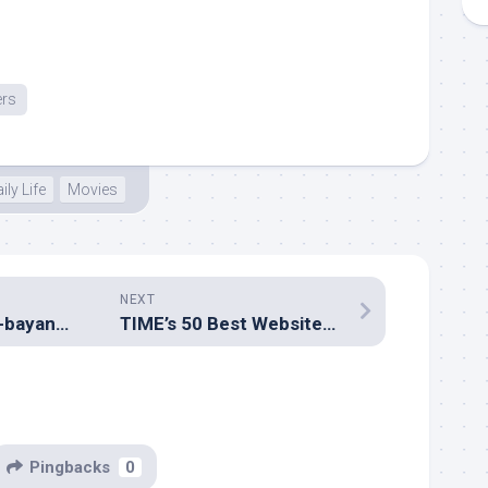
ers
ily Life
Movies
NEXT
Di Bawah Bayang-bayang Mantan Vokalis
TIME’s 50 Best Websites 2011
Pingbacks
0