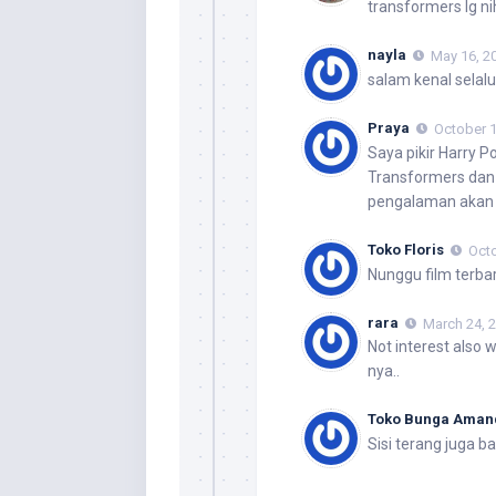
transformers lg ni
nayla
May 16, 2
salam kenal selalu
Praya
October 1
Saya pikir Harry Po
Transformers dan
pengalaman akan 
Toko Floris
Octo
Nunggu film terba
rara
March 24, 
Not interest also 
nya..
Toko Bunga Aman
Sisi terang juga b