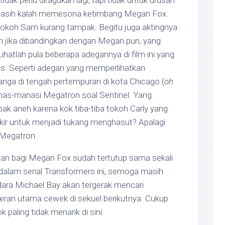
ak perlu diragukan lagi, tapi tidak untuk urusan
 masih kalah memesona ketimbang Megan Fox.
okoh Sam kurang tampak. Begitu juga aktingnya
n jika dibandingkan dengan Megan pun, yang
ihatlah pula beberapa adegannya di film ini yang
as. Seperti adegan yang memperlihatkan
nga di tengah pertempuran di kota Chicago (
oh
nas-manasi Megatron soal Sentinel. Yang
pak aneh karena kok tiba-tiba tokoh Carly yang
ikir untuk menjadi tukang menghasut? Apalagi
 Megatron.
n bagi Megan Fox sudah tertutup sama sekali
e dalam serial Transformers ini, semoga masih
dara Michael Bay akan tergerak mencari
emeran utama cewek di sekuel berikutnya. Cukup
 paling tidak menarik di sini.