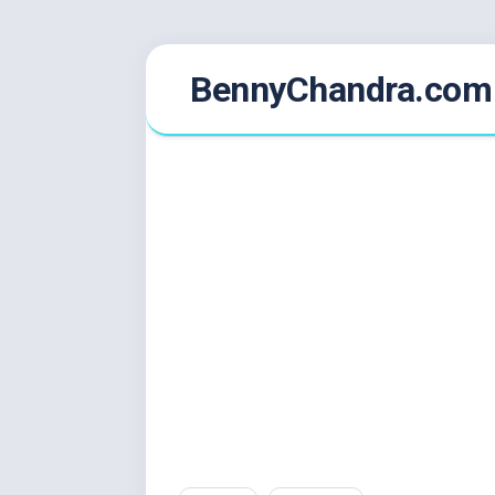
Skip
BennyChandra.com
to
content