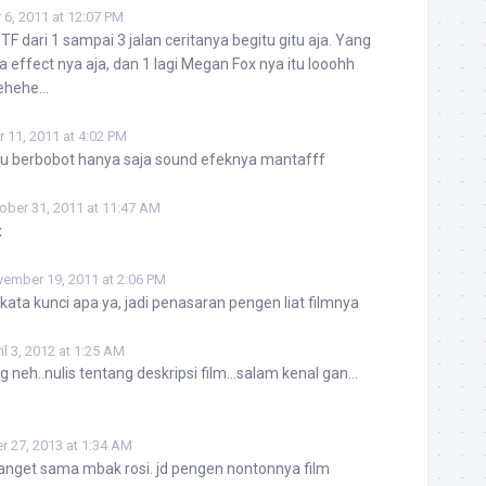
6, 2011 at 12:07 PM
TF dari 1 sampai 3 jalan ceritanya begitu gitu aja. Yang
ya effect nya aja, dan 1 lagi Megan Fox nya itu looohh
hehehe…
 11, 2011 at 4:02 PM
lalu berbobot hanya saja sound efeknya mantafff
ober 31, 2011 at 11:47 AM
x
ember 19, 2011 at 2:06 PM
 kata kunci apa ya, jadi penasaran pengen liat filmnya
il 3, 2012 at 1:25 AM
g neh..nulis tentang deskripsi film…salam kenal gan…
 27, 2013 at 1:34 AM
nget sama mbak rosi. jd pengen nontonnya film