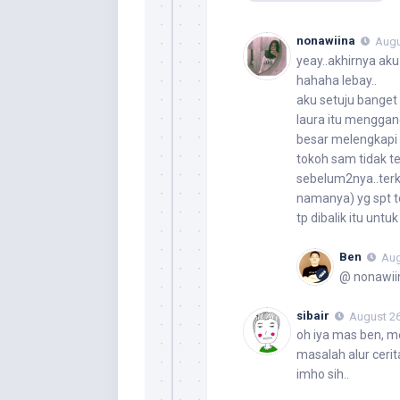
nonawiina
Augu
yeay..akhirnya ak
hahaha lebay..
aku setuju banget
laura itu menggan
besar melengkapi t
tokoh sam tidak te
sebelum2nya..terk
namanya) yg spt 
tp dibalik itu untu
Ben
Aug
@ nonawiin
sibair
August 26
oh iya mas ben, me
masalah alur cerit
imho sih..