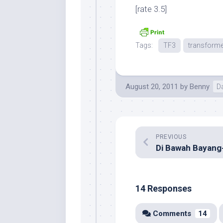
[rate 3.5]
Tags:
TF3
transform
August 20, 2011
by
Benny
Da
PREVIOUS
14 Responses
Comments
14