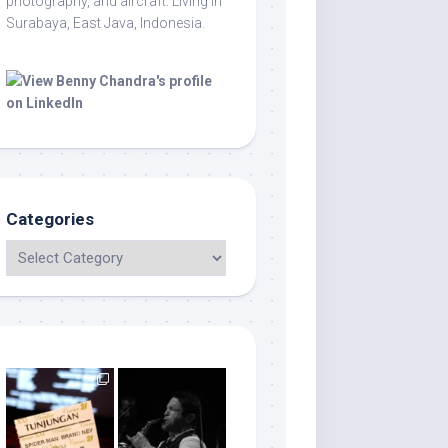
photography, and aircraft. Living in
Surabaya, East Java, Indonesia.
Categories