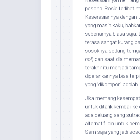
Keseksiannya memang tid
pesona. Rosie terlihat
Keserasiannya dengan t
yang masih kaku, bahka
sebenarnya biasa saja. L
terasa sangat kurang p
sosoknya sedang ternga
no!
) dan saat dia mema
terakhir itu menjadi tam
diperankannya bisa terp
yang ‘dikompori’ adalah
Jika memang kesempata
untuk ditarik kembali k
ada peluang sang sutra
alternatif lain untuk p
Sam saja yang jadi sosok