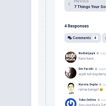
PREVIOUS
4 Responses
Comments
4
Budiwijaya
Sep
Kaos kaos…
Em Farobi
Septe
asyik tuh kopdarn
Kurnia Septa
Se
ramai banget
Toko Online
Dec
Seru bgt Kya’a Tuh