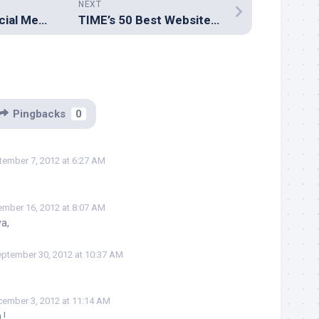
NEXT
7 Things Your Social Media Consultant Should Tell You
TIME’s 50 Best Websites 2012
Pingbacks
0
tember 7, 2012 at 6:27 AM
mber 16, 2012 at 8:07 AM
ya,
ptember 30, 2012 at 10:37 AM
ember 3, 2012 at 11:14 AM
 !