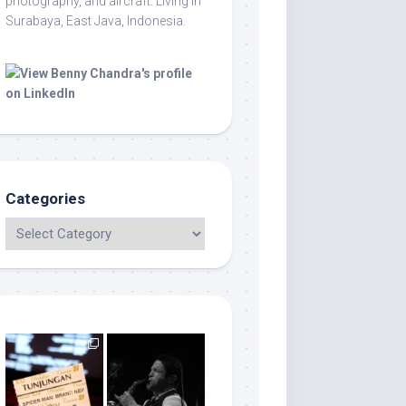
photography, and aircraft. Living in
Surabaya, East Java, Indonesia.
Categories