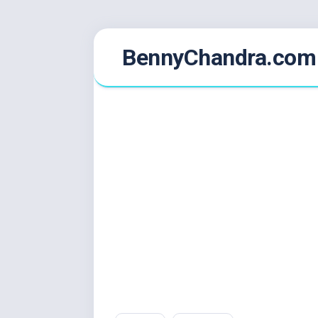
Skip
BennyChandra.com
to
content