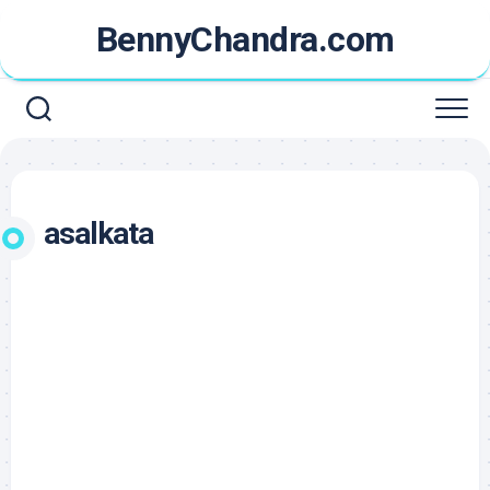
Skip
BennyChandra.com
to
content
asalkata