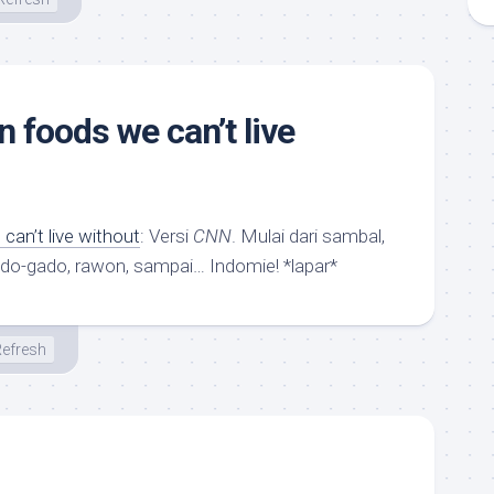
 foods we can’t live
can’t live without
: Versi
CNN
. Mulai dari sambal,
ado-gado, rawon, sampai… Indomie! *lapar*
efresh