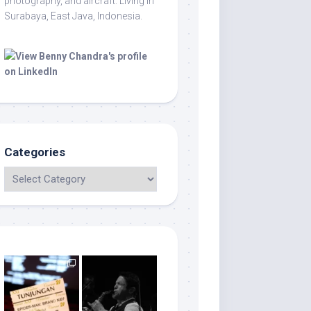
photography, and aircraft. Living in
Surabaya, East Java, Indonesia.
Categories