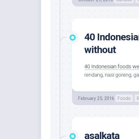
40 Indonesian
without
40 Indonesian foods we 
rendang, nasi goreng, g
February 25, 2016
Foods
R
asalkata