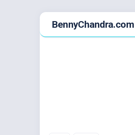
Skip
BennyChandra.com
to
content