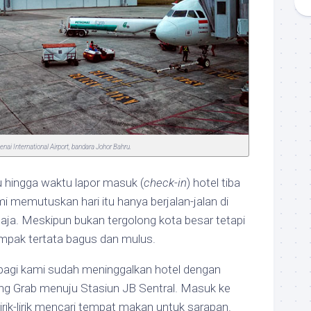
enai International Airport, bandara Johor Bahru.
hingga waktu lapor masuk (
check-in
) hotel tiba
ami memutuskan hari itu hanya berjalan-jalan di
aja. Meskipun bukan tergolong kota besar tetapi
tampak tertata bagus dan mulus.
-pagi kami sudah meninggalkan hotel dengan
ng Grab menuju Stasiun JB Sentral. Masuk ke
irik-lirik mencari tempat makan untuk sarapan.