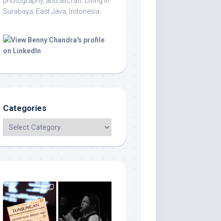
photography, and aircraft. Living in
Surabaya, East Java, Indonesia.
Categories