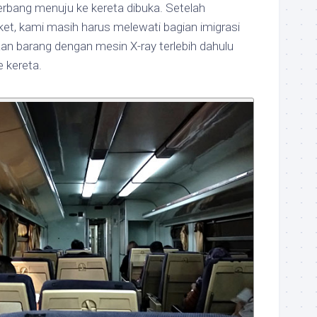
erbang menuju ke kereta dibuka. Setelah
et, kami masih harus melewati bagian imigrasi
an barang dengan mesin X-ray terlebih dahulu
e kereta.