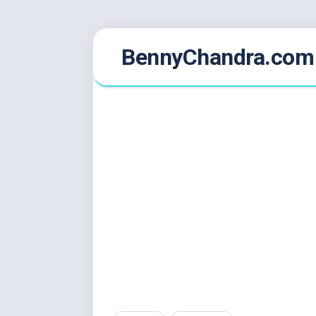
Skip
BennyChandra.com
to
content