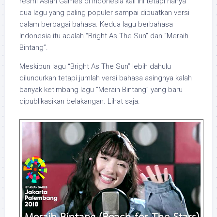
resmi Asian Games di Indonesia kali ini tetapi hanya
dua lagu yang paling populer sampai dibuatkan versi
dalam berbagai bahasa. Kedua lagu berbahasa
Indonesia itu adalah “Bright As The Sun” dan “Meraih
Bintang”.
Meskipun lagu “Bright As The Sun” lebih dahulu
diluncurkan tetapi jumlah versi bahasa asingnya kalah
banyak ketimbang lagu “Meraih Bintang” yang baru
dipublikasikan belakangan. Lihat saja.