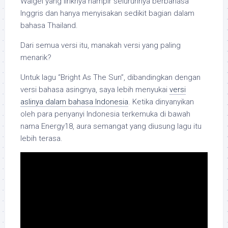
Waigel yang liriknya hampir seluruhnya berbahasa
Inggris dan hanya menyisakan sedikit bagian dalam
bahasa Thailand.
Dari semua versi itu, manakah versi yang paling
menarik?
Untuk lagu “Bright As The Sun”, dibandingkan dengan
versi bahasa asingnya, saya lebih menyukai
versi
aslinya dalam bahasa Indonesia
. Ketika dinyanyikan
oleh para penyanyi Indonesia terkemuka di bawah
nama Energy18, aura semangat yang diusung lagu itu
lebih terasa.