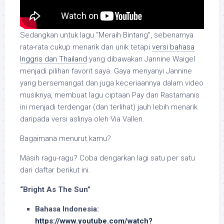
Sedangkan untuk lagu “Meraih Bintang”, sebenarnya
rata-rata cukup menarik dan unik tetapi
versi bahasa
Inggris dan Thailand
yang dibawakan Jannine Waigel
menjadi pilihan favorit saya. Gaya menyanyi Jannine
yang bersemangat dan juga keceriaannya dalam video
musiknya, membuat lagu ciptaan Pay dan Rastamanis
ini menjadi terdengar (dan terlihat) jauh lebih menarik
daripada versi aslinya oleh Via Vallen.
Bagaimana menurut kamu?
Masih ragu-ragu? Coba dengarkan lagi satu per satu
dari daftar berikut ini.
“Bright As The Sun”
Bahasa Indonesia:
https://www.youtube.com/watch?