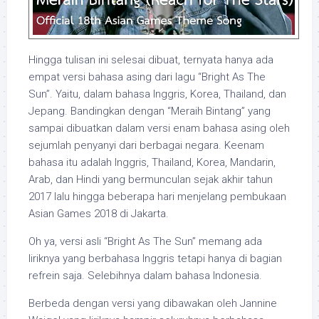
Hingga tulisan ini selesai dibuat, ternyata hanya ada
empat versi bahasa asing dari lagu “Bright As The
Sun”. Yaitu, dalam bahasa Inggris, Korea, Thailand, dan
Jepang. Bandingkan dengan “Meraih Bintang” yang
sampai dibuatkan dalam versi enam bahasa asing oleh
sejumlah penyanyi dari berbagai negara. Keenam
bahasa itu adalah Inggris, Thailand, Korea, Mandarin,
Arab, dan Hindi yang bermunculan sejak akhir tahun
2017 lalu hingga beberapa hari menjelang pembukaan
Asian Games 2018 di Jakarta.
Oh ya, versi asli “Bright As The Sun” memang ada
liriknya yang berbahasa Inggris tetapi hanya di bagian
refrein saja. Selebihnya dalam bahasa Indonesia.
Berbeda dengan versi yang dibawakan oleh Jannine