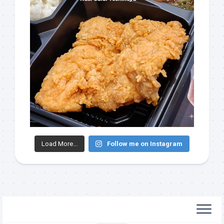
Load More...
Follow me on Instagram