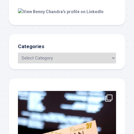
Categories