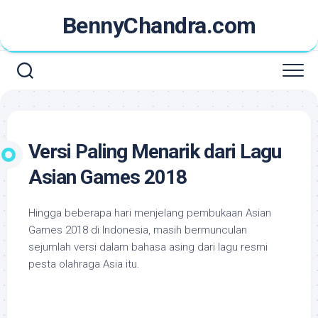
Skip
BennyChandra.com
to
content
Versi Paling Menarik dari Lagu
Asian Games 2018
Hingga beberapa hari menjelang pembukaan Asian
Games 2018 di Indonesia, masih bermunculan
sejumlah versi dalam bahasa asing dari lagu resmi
pesta olahraga Asia itu.