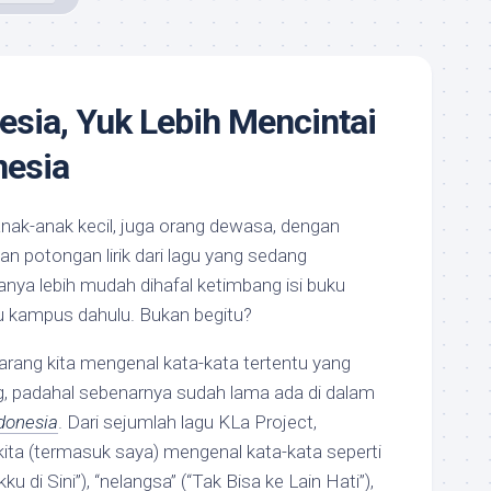
esia, Yuk Lebih Mencintai
nesia
nak-anak kecil, juga orang dewasa, dengan
potongan lirik dari lagu yang sedang
anya lebih mudah dihafal ketimbang isi buku
au kampus dahulu. Bukan begitu?
ak jarang kita mengenal kata-kata tertentu yang
g, padahal sebenarnya sudah lama ada di dalam
donesia
. Dari sejumlah lagu KLa Project,
 kita (termasuk saya) mengenal kata-kata seperti
ku di Sini”), “nelangsa” (“Tak Bisa ke Lain Hati”),