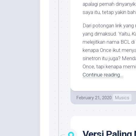
apalagi pernah dinyanyika
saya itu, tetap yakin ba
Dari potongan lirik yang
yang dimaksud. Yaitu,
K
melejitkan nama BCL di 
kenapa Once ikut menya
sinetron itu juga? Mend
Once, tapi kenapa memili
Continue reading…
February 21, 2020
Musics
Versi Paling