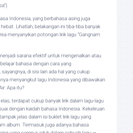
a”).
asa Indonesia, yang berbahasa asing juga
hebat. Lihatlah, belakangan ini tiba-tiba banyak
rea menyanyikan potongan lirik lagu “Gangnam
menjadi sarana efektif untuk mengenalkan atau
 belajar bahasa dengan cara yang
yangnya, di sisi lain ada hal yang cukup
snya menyangkut lagu Indonesia yang dibawakan
ir. Apa itu?
jelas, terdapat cukup banyak lirik dalam lagu-lagu
suai dengan kaidah bahasa Indonesia. Kekeliruan
mpak jelas dalam isi buklet lirik lagu yang
lam album. Termasuk juga adanya bahasa
sing yang campur aduk dalam sebuah lagu —