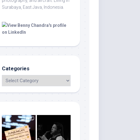
photography, and aircraft. Living in
Surabaya, East Java, Indonesia.
Categories