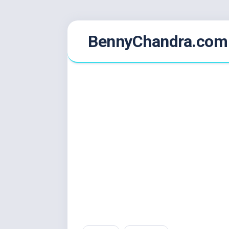
Skip
BennyChandra.com
to
content