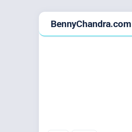
Skip
BennyChandra.com
to
content