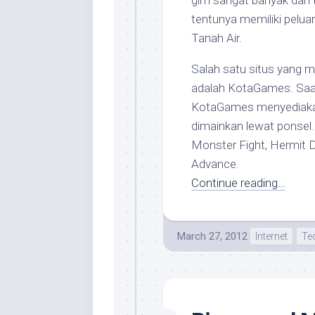
gim sangat banyak dan t
tentunya memiliki pelua
Tanah Air.
Salah satu situs yang 
adalah KotaGames. Saat 
KotaGames menyediaka
dimainkan lewat ponsel
Monster Fight, Hermit D
Advance.
Continue reading…
March 27, 2012
Internet
Te