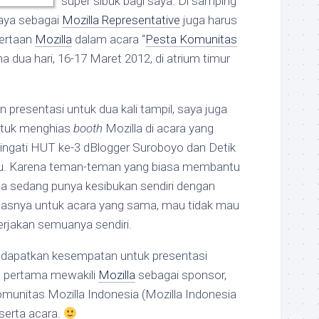
super sibuk bagi saya. Di samping
 saya sebagai
Mozilla Representative
juga harus
ertaan
Mozilla
dalam acara “
Pesta Komunitas
ma dua hari, 16-17 Maret 2012, di atrium timur
 presentasi untuk dua kali tampil, saya juga
ntuk menghias
booth
Mozilla di acara yang
ngati HUT ke-3 dBlogger Suroboyo dan Detik
u. Karena teman-teman yang biasa membantu
ga sedang punya kesibukan sendiri dengan
asnya untuk acara yang sama, mau tidak mau
gerjakan semuanya sendiri.
ndapatkan kesempatan untuk presentasi
g pertama mewakili
Mozilla
sebagai sponsor,
omunitas Mozilla Indonesia (Mozilla Indonesia
serta acara.