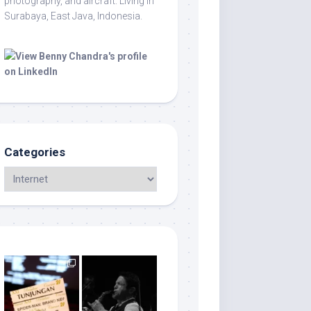
photography, and aircraft. Living in
Surabaya, East Java, Indonesia.
Categories