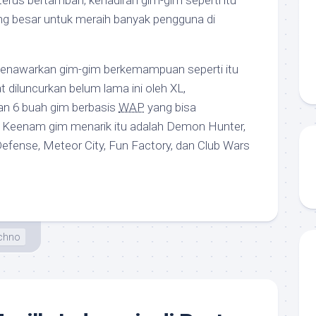
erus bertambah, kehadiran gim-gim seperti itu
ng besar untuk meraih banyak pengguna di
menawarkan gim-gim berkemampuan seperti itu
diluncurkan belum lama ini oleh XL,
n 6 buah gim berbasis
WAP
yang bisa
. Keenam gim menarik itu adalah Demon Hunter,
efense, Meteor City, Fun Factory, dan Club Wars
chno