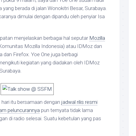
 pukul 9 malam, saya dan Yoe One sudah hadir
 yang berada di jalan Wonokitri Besar, Surabaya.
aranya dimulai dengan dipandu oleh penyiar Isa
mpatan menjelaskan berbagai hal seputar
Mozilla
Komunitas Mozilla Indonesia) atau IDMoz dan
a dan Firefox. Yoe One juga berbagi
ngikuti kegiatan yang diadakan oleh IDMoz
 Surabaya.
n hari itu bersamaan dengan
jadwal rilis resmi
jam peluncurannya
pun ternyata tidak lama
gan di radio selesai. Suatu kebetulan yang pas