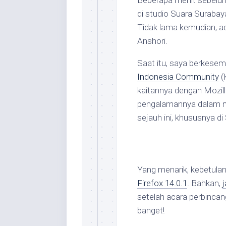
Beberapa menit sebelum
di studio Suara Surabaya
Tidak lama kemudian, ac
Anshori.
Saat itu, saya berkese
Indonesia Community
(
kaitannya dengan Mozill
pengalamannya dalam me
sejauh ini, khususnya di
Yang menarik, kebetula
Firefox 14.0.1
. Bahkan,
setelah acara perbincan
banget!