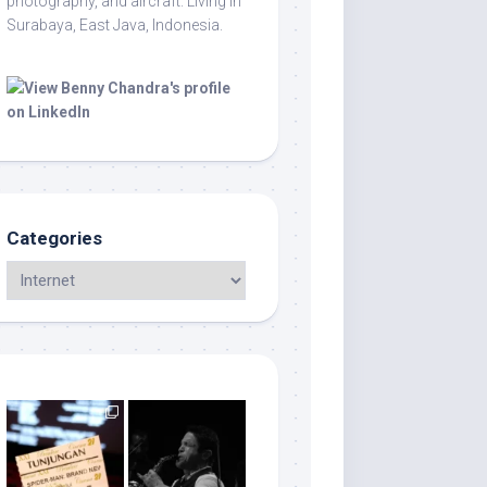
photography, and aircraft. Living in
Surabaya, East Java, Indonesia.
Categories