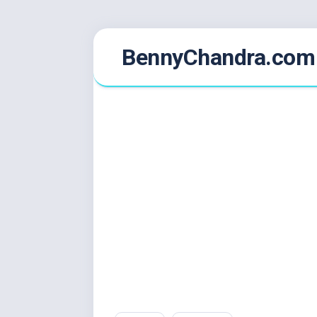
Skip
BennyChandra.com
to
content