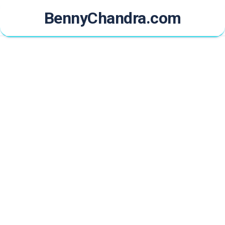
Skip
BennyChandra.com
to
content