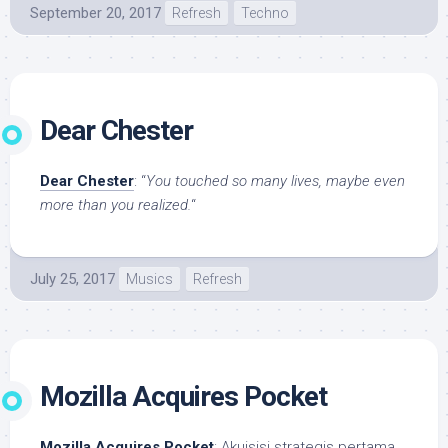
September 20, 2017
Refresh
Techno
Dear Chester
Dear Chester
: “
You touched so many lives, maybe even
more than you realized.
“
July 25, 2017
Musics
Refresh
Mozilla Acquires Pocket
Mozilla Acquires Pocket
: Akuisisi strategis pertama