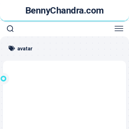
Skip
BennyChandra.com
to
content
avatar