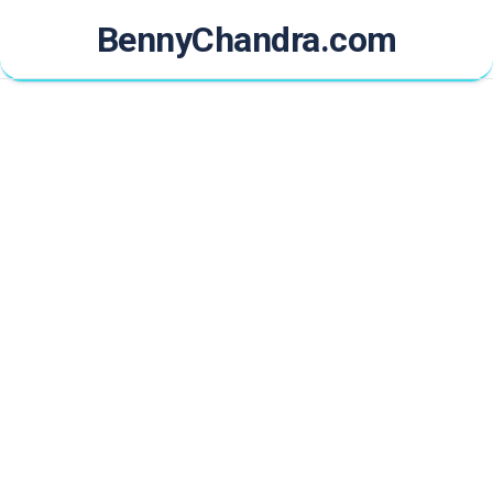
Skip
BennyChandra.com
to
content