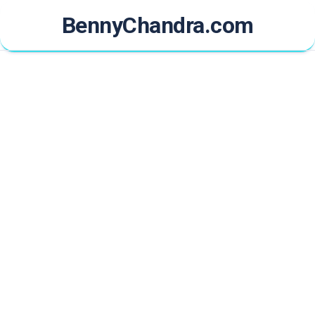
Skip
BennyChandra.com
to
content