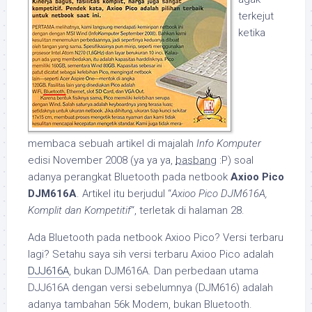
terkejut
ketika
membaca sebuah artikel di majalah
Info Komputer
edisi November 2008 (ya ya ya,
basbang
:P) soal
adanya perangkat Bluetooth pada netbook
Axioo Pico
DJM616A
. Artikel itu berjudul “
Axioo Pico DJM616A,
Komplit dan Kompetitif
“, terletak di halaman 28.
Ada Bluetooth pada netbook Axioo Pico? Versi terbaru
lagi? Setahu saya sih versi terbaru Axioo Pico adalah
DJJ616A
, bukan DJM616A. Dan perbedaan utama
DJJ616A dengan versi sebelumnya (DJM616) adalah
adanya tambahan 56k Modem, bukan Bluetooth.