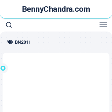
Skip
BennyChandra.com
to
content
BN2011