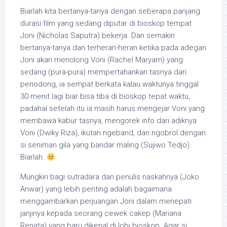
Biarlah kita bertanya-tanya dengan seberapa panjang
durasi film yang sedang diputar di bioskop tempat
Joni (Nicholas Saputra) bekerja. Dan semakin
bertanya-tanya dan terheran-heran ketika pada adegan
Joni akan menolong Voni (Rachel Maryam) yang
sedang (pura-pura) mempertahankan tasnya dari
penodong, ia sempat berkata kalau waktunya tinggal
30 menit lagi biar bisa tiba di bioskop tepat waktu,
padahal setelah itu ia masih harus mengejar Voni yang
membawa kabur tasnya, mengorek info dari adiknya
Voni (Dwiky Riza), ikutan ngeband, dan ngobrol dengan
si seniman gila yang bandar maling (Sujiwo Tedjo).
Biarlah.
Mungkin bagi sutradara dan penulis naskahnya (Joko
Anwar) yang lebih penting adalah bagaimana
menggambarkan perjuangan Joni dalam menepati
janjinya kepada seorang cewek cakep (Mariana
Renata) yang baru dikenal di lobi bioskop. Agar si