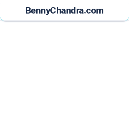
Skip
BennyChandra.com
to
content