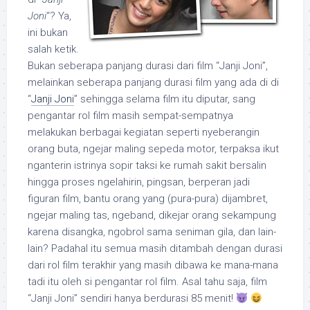
Joni
“? Ya,
ini bukan
salah ketik.
Bukan seberapa panjang durasi dari film “Janji Joni”,
melainkan seberapa panjang durasi film yang ada di di
“
Janji Joni
” sehingga selama film itu diputar, sang
pengantar rol film masih sempat-sempatnya
melakukan berbagai kegiatan seperti nyeberangin
orang buta, ngejar maling sepeda motor, terpaksa ikut
nganterin istrinya sopir taksi ke rumah sakit bersalin
hingga proses ngelahirin, pingsan, berperan jadi
figuran film, bantu orang yang (pura-pura) dijambret,
ngejar maling tas, ngeband, dikejar orang sekampung
karena disangka, ngobrol sama seniman gila, dan lain-
lain? Padahal itu semua masih ditambah dengan durasi
dari rol film terakhir yang masih dibawa ke mana-mana
tadi itu oleh si pengantar rol film. Asal tahu saja, film
“Janji Joni” sendiri hanya berdurasi 85 menit!