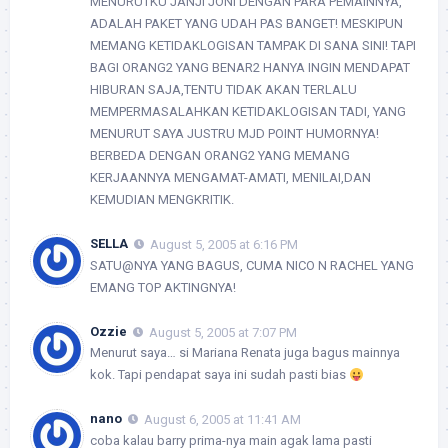
MENURUTKU JANJI JONI DENGAN PARA PEMAINNYA,
ADALAH PAKET YANG UDAH PAS BANGET! MESKIPUN
MEMANG KETIDAKLOGISAN TAMPAK DI SANA SINI! TAPI
BAGI ORANG2 YANG BENAR2 HANYA INGIN MENDAPAT
HIBURAN SAJA,TENTU TIDAK AKAN TERLALU
MEMPERMASALAHKAN KETIDAKLOGISAN TADI, YANG
MENURUT SAYA JUSTRU MJD POINT HUMORNYA!
BERBEDA DENGAN ORANG2 YANG MEMANG
KERJAANNYA MENGAMAT-AMATI, MENILAI,DAN
KEMUDIAN MENGKRITIK.
SELLA
August 5, 2005 at 6:16 PM
SATU@NYA YANG BAGUS, CUMA NICO N RACHEL YANG
EMANG TOP AKTINGNYA!
Ozzie
August 5, 2005 at 7:07 PM
Menurut saya… si Mariana Renata juga bagus mainnya
kok. Tapi pendapat saya ini sudah pasti bias
nano
August 6, 2005 at 11:41 AM
coba kalau barry prima-nya main agak lama pasti