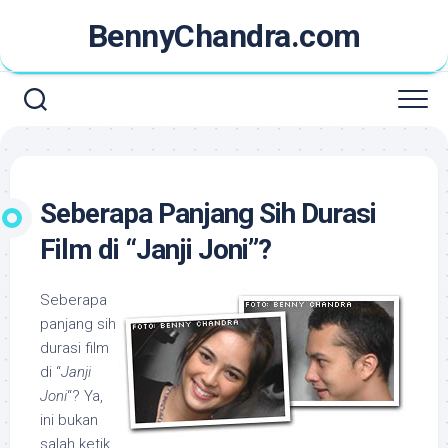
Skip
BennyChandra.com
to
content
Seberapa Panjang Sih Durasi
Film di “Janji Joni”?
Seberapa
panjang sih
durasi film
di “
Janji
Joni
“? Ya,
ini bukan
salah ketik.