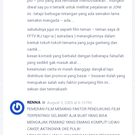
plo – plot yang ada termasuk membosankan… mungkin
diwal say pu n tertarik untuk melihat perjalanan si JONI
ini…tetapi berbagai rintangan yang ada semakin lama
semakin mengada – ada…..
sebetulnya jujur ini seperti film teman – teman saya di
FFTV IKJ tapi ia ( sutradara ) merangkumnya dalam
bentuk tokoh tokoh ternama yang juga ganteng dan
cantik….
kesan komedi yang berbalut dengan beberapa falsafah
yang sedikit gak masuk akal…..
keseriusan cerita ini masih dianggap dangkal tapi
distribusi dan promosi yang bezar – bezaran itulah yang
merupakan salah satu faktor penunjang film ini…
sekian dan terimakasih
RENNA
August 5, 2005 at 6:10 PM
PEMERAN FILM MEMANG FAKTOR PENDUKUNG FILM
TERPENTING! SELAMAT AJA BUAT YANG BISA
MENGAJAK PEMAIN2 YANG EMANG KOMPLIT! UDAH
CAKEP, AKTINGNYA OKE PULA!