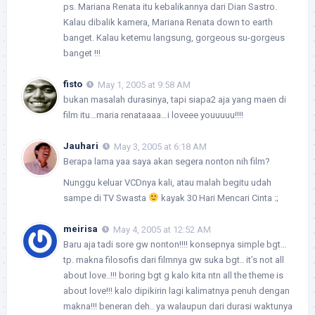
ps. Mariana Renata itu kebalikannya dari Dian Sastro.
Kalau dibalik kamera, Mariana Renata down to earth
banget. Kalau ketemu langsung, gorgeous su-gorgeus
banget !!!
fisto
May 1, 2005 at 9:58 AM
bukan masalah durasinya, tapi siapa2 aja yang maen di
film itu…maria renataaaa…i loveee youuuuu!!!!
Jauhari
May 3, 2005 at 6:18 AM
Berapa lama yaa saya akan segera nonton nih film?
Nunggu keluar VCDnya kali, atau malah begitu udah
sampe di TV Swasta
kayak 30 Hari Mencari Cinta :;
meirisa
May 4, 2005 at 12:52 AM
Baru aja tadi sore gw nonton!!!! konsepnya simple bgt…
tp. makna filosofis dari filmnya gw suka bgt.. it’s not all
about love..!!! boring bgt g kalo kita ntn all the theme is
about love!!! kalo dipikirin lagi kalimatnya penuh dengan
makna!!! beneran deh.. ya walaupun dari durasi waktunya