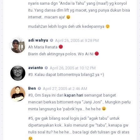
nyaris sama dgn “Andai Ia Tahu” yang (maaf) yg konyol
itu. Yang dansa dlm lift yg macet, yang punya dukun bisa
internet.. macam aja!
mudah2an lebih logis deh utk kedepannya
adi wahyu
April 26, 2005 at 9:28 PM
Ah Maria Renata
Biarin deh aktingnya polos. Wo Ai Ni
avianto
April 26, 2005 at 10:12 PM
#3. Kalau dapat bittorrentnya bilang2 ya =)
Ben
April 27, 2005 at 2:46 AM
#3, Om Saya ini dari
kapan hari
semangat banget
mencari berkas bittorrent-nya “Janji Joni”.. Mungkin perlu
minta langsung ke ‘pabrik’nya… he he he
#5, gw gak bilang soal logis jadi “agak tabu” untuk
dipertanyakan kok.. kalo menurut gw “tabu”, kenapa gw
nulis soal itu? he he he… baca lagi deh tulisan gw di atas