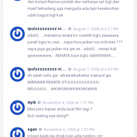
dan konyol.Namun pindah alur ceritanya cpt bgt dan
maaf terkadang aga mengada-ada tapi keseluruhan
udah bagus bgt kok
ipulzzzzzzzzz ni....
August 7, 2006 at 6:27 PM
aduh2……mariabna renata ko cuantik bgtz yaaaaaaa…
parah bgtz tu cwe…..napa hrus jadian ma nicholas ???
napa juga ga jadian ma gw se….aduh2….mimpi kali
gwwwwwww…..RENATA tops bgtz dahhhhhhhh…..
ipulzzzzzzzzz ni....
August 7, 2006 at 6:29 PM
eh salah nuliz gw…wkwkwkwkwkw maksud gw
MARIANA RENATA GTUUUUUUUUUUUU
BRUUUUU…..WKWKWKWKWKWKWKW
Ayik
November 4, 2006 at 1:57 PM
Mas joko kapan anda buat film lagi ?
ikut casting-nya dong!!!
egav
November 6, 2006 at 1:37 PM
tolong kash tau donk kalo ada casting..plz