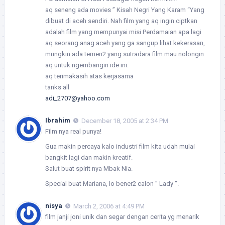
aq seneng ada movies ” Kisah Negri Yang Karam “Yang
dibuat di aceh sendiri. Nah film yang aq ingin ciptkan
adalah film yang mempunyai misi Perdamaian apa lagi
aq seorang anag aceh yang ga sangup lihat kekerasan,
mungkin ada temen2 yang sutradara film mau nolongin
aq untuk ngembangin ide ini.
aq terimakasih atas kerjasama
tanks all
adi_2707@yahoo.com
Ibrahim
December 18, 2005 at 2:34 PM
Film nya real punya!
Gua makin percaya kalo industri film kita udah mulai
bangkit lagi dan makin kreatif.
Salut buat spirit nya Mbak Nia.
Special buat Mariana, lo bener2 calon ” Lady “.
nisya
March 2, 2006 at 4:49 PM
film janji joni unik dan segar dengan cerita yg menarik