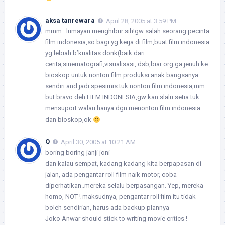
aksa tanrewara
April 28, 2005 at 3:59 PM
mmm…lumayan menghibur sih!gw salah seorang pecinta
film indonesia,so bagi yg kerja di film,buat film indonesia
yg lebiah b’kualitas donk(baik dari
cerita,sinematografi,visualisasi, dsb,biar org ga jenuh ke
bioskop untuk nonton film produksi anak bangsanya
sendiri and jadi spesimis tuk nonton film indonesia,mm
but bravo deh FILM INDONESIA,gw kan slalu setia tuk
mensuport walau hanya dgn menonton film indonesia
dan bioskop,ok
Q
April 30, 2005 at 10:21 AM
boring boring janji joni
dan kalau sempat, kadang kadang kita berpapasan di
jalan, ada pengantar roll film naik motor, coba
diperhatikan..mereka selalu berpasangan. Yep, mereka
homo, NOT ! maksudnya, pengantar roll film itu tidak
boleh sendirian, harus ada backup plannya
Joko Anwar should stick to writing movie critics !