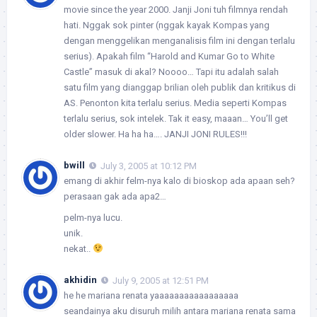
movie since the year 2000. Janji Joni tuh filmnya rendah
hati. Nggak sok pinter (nggak kayak Kompas yang
dengan menggelikan menganalisis film ini dengan terlalu
serius). Apakah film “Harold and Kumar Go to White
Castle” masuk di akal? Noooo… Tapi itu adalah salah
satu film yang dianggap brilian oleh publik dan kritikus di
AS. Penonton kita terlalu serius. Media seperti Kompas
terlalu serius, sok intelek. Tak it easy, maaan… You’ll get
older slower. Ha ha ha…. JANJI JONI RULES!!!
bwill
July 3, 2005 at 10:12 PM
emang di akhir felm-nya kalo di bioskop ada apaan seh?
perasaan gak ada apa2…
pelm-nya lucu.
unik.
nekat..
akhidin
July 9, 2005 at 12:51 PM
he he mariana renata yaaaaaaaaaaaaaaaaa
seandainya aku disuruh milih antara mariana renata sama