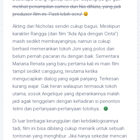
melihat penampilan
cameo
dari Nia diNata, yang jadi
produser film ini. Pasti lebih seru!
Akting dari Nicholas sendiri cukup bagus. Meskipun
karakter Rangga (dari film “Ada Apa dengan Cinta”)
masih sedikit membayanginya, namun ia cukup
berhasil memerankan tokoh Joni yang polos dan
belum pernah pacaran itu dengan baik. Sementara
Mariana Renata yang baru pertama kali ini main film
tampil sedikit canggung, terutama ketika
mengucapkan dialog yang agak panjang. Terkesan
kurang wajar. Gak heran walaupun termasuk tokoh
utama, sosok Angelique yang diperankannya malah
jadi agak tenggelam dengan kehadiran si penonton
telmi dan pertanyaan-pertanyaan tololnya…
Di luar berbagai keunggulan dan ketidaklogisannya
tadi, film ini bisa dibilang cukup menarik untuk sebuah
tontonan yang menghibur. Jika hanya sekedar mencari