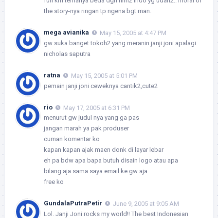
fun krn temanya beda dgn film2 indo yg udah2.. moral of
the story-nya ringan tp ngena bgt man.
mega avianika
May 15, 2005 at 4:47 PM
gw suka banget tokoh2 yang meranin janji joni apalagi
nicholas saputra
ratna
May 15, 2005 at 5:01 PM
pemain janji joni ceweknya cantik2,cute2
rio
May 17, 2005 at 6:31 PM
menurut gw judul nya yang ga pas
jangan marah ya pak produser
cuman komentar ko
kapan kapan ajak maen donk di layar lebar
eh pa bdw apa bapa butuh disain logo atau apa
bilang aja sama saya email ke gw aja
free ko
GundalaPutraPetir
June 9, 2005 at 9:05 AM
Lol. Janji Joni rocks my world!! The best Indonesian