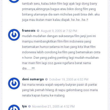
tambah seru, kalau bikin film lagi ajak lagi dong barry
primanya,aktingnya bagus atau bikin dong film yang
bintang utamanya dia sam nicholas pasti bisa deh. aku
juga mau ikutan main kalau diajak. he..he…he..!!
francois
August 9, 2005 at 7:52 PM
mudah-mudahan dengan suksesnya film janji joni ini
mampu membangkitkan film-film indonesia yang
bertemakan humor.selama ini kan yang kita lihat film
indonesia lebih condong ke film yang bertemakan cinta
n horor .Dan yang paling penting lagi mudah-mudahan
mar main film lagi coz guwe ngefans berat sama
dia…….!!!!.
deni sumargo
October 19, 2005 at 6:32 PM
hai maria renata wajah seperty butyran pasir di pantai
yang tak pernah hilang di sapu gelombang ooo maria
renata kapan kamu ke malang
tya
November 21, 2005 at 4:52 PM