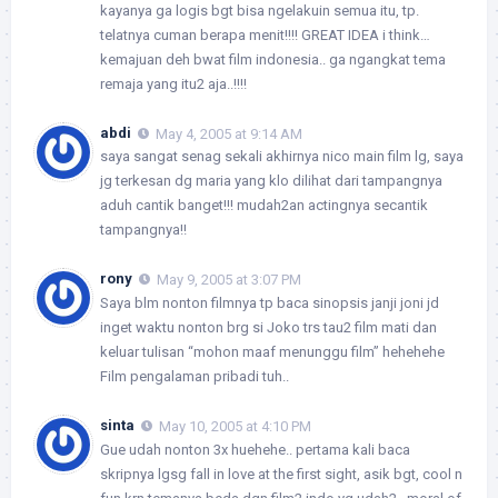
kayanya ga logis bgt bisa ngelakuin semua itu, tp.
telatnya cuman berapa menit!!!! GREAT IDEA i think…
kemajuan deh bwat film indonesia.. ga ngangkat tema
remaja yang itu2 aja..!!!!
abdi
May 4, 2005 at 9:14 AM
saya sangat senag sekali akhirnya nico main film lg, saya
jg terkesan dg maria yang klo dilihat dari tampangnya
aduh cantik banget!!! mudah2an actingnya secantik
tampangnya!!
rony
May 9, 2005 at 3:07 PM
Saya blm nonton filmnya tp baca sinopsis janji joni jd
inget waktu nonton brg si Joko trs tau2 film mati dan
keluar tulisan “mohon maaf menunggu film” hehehehe
Film pengalaman pribadi tuh..
sinta
May 10, 2005 at 4:10 PM
Gue udah nonton 3x huehehe.. pertama kali baca
skripnya lgsg fall in love at the first sight, asik bgt, cool n