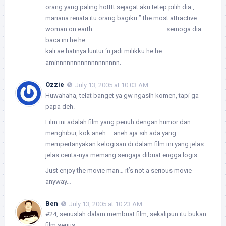
orang yang paling hotttt sejagat aku tetep pilih dia ,
mariana renata itu orang bagiku ” the most attractive
woman on earth ……………………………………….. semoga dia
baca ini he he
kali ae hatinya luntur ‘n jadi milikku he he
aminnnnnnnnnnnnnnnnnn.
Ozzie
July 13, 2005 at 10:03 AM
Huwahaha, telat banget ya gw ngasih komen, tapi ga
papa deh.
Film ini adalah film yang penuh dengan humor dan
menghibur, kok aneh – aneh aja sih ada yang
mempertanyakan kelogisan di dalam film ini yang jelas –
jelas cerita-nya memang sengaja dibuat engga logis.
Just enjoy the movie man… it’s not a serious movie
anyway…
Ben
July 13, 2005 at 10:23 AM
#24, seriuslah dalam membuat film, sekalipun itu bukan
film serius.