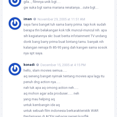
gila…, filmnya unik bgt…..
gw suka bgt sama mariana renatanya….cute bgt….
iman
November 29, 2005 at 11:51 AM
saya fans banget tuh sama barry prima. tapi kok sudah
berapa thn belakangan kok tdk muncul-muncul nih. apa
sih kegiatannya skr. buat berita infotainment TV undang
donk bang barry prima buat bintang tamu. banyak nih
kalangan remaja th 85-95 yang dah kangen sama sosok
nya spt saya.
konadi
December 15, 2005 at 4:15 PM
hello, slam movies semua……
aq seneng banget nyimak tentang movies apa lagy itu
penuh dng action nya……
nah tuk apa aq omong action neh……
aq mohon agar ada produser……. neh
yang mau helping aq
untuk kembangin ide aq
untuk sebuah film indonesia berkarakteristik WAR
Perdamaian di ACEH sebagai negeri konflik….