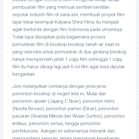
pembuatan film yang memuat sentilan-sentilan
seputar industri film di sana sini, membuat proyek film
layar lebar keempat Kalyana Shira Films itu menjadi
agak berbeda dengan film Indonesia pada umumnya.
Tidak lupa disisipkan pula bagaimana proses
pemutaran film di bioskop-bioskop tanah air saat ini
yang rata-rata untuk pemutaran di dua gedung bioskop
hanya memperoleh jatah 1
copy
film sehingga 1
copy
film itu harus dibagi lagi jadi 6 rol film agar bisa diputar
bergantian.
Joni melanjutkan ceritanya dengan jenis-jenis
penonton bioskop di negeri kita ini. Mulai dari
penonton
spoiler
(Jajang C Noer), penonton telmi
(Noella Birowo), penonton pamer (Dinar), penonton
pacaran (Ananda Mikola dan Wulan Guritno), penonton
kritikus, penonton serius, hingga penonton
perfeksionis. Adegan ini sebenarnya menarik dan
mengundang senyum, tetapi mengingat keseharian