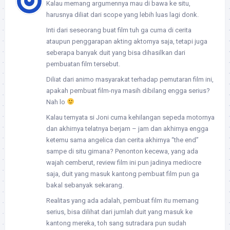
Kalau memang argumennya mau di bawa ke situ,
harusnya diliat dari scope yang lebih luas lagi donk.
Inti dari seseorang buat film tuh ga cuma di cerita
ataupun penggarapan akting aktornya saja, tetapi juga
seberapa banyak duit yang bisa dihasilkan dari
pembuatan film tersebut.
Diliat dari animo masyarakat terhadap pemutaran film ini,
apakah pembuat film-nya masih dibilang engga serius?
Nah lo
Kalau ternyata si Joni cuma kehilangan sepeda motornya
dan akhirnya telatnya berjam – jam dan akhirnya engga
ketemu sama angelica dan cerita akhirnya “the end”
sampe di situ gimana? Penonton kecewa, yang ada
wajah cemberut, review film ini pun jadinya mediocre
saja, duit yang masuk kantong pembuat film pun ga
bakal sebanyak sekarang.
Realitas yang ada adalah, pembuat film itu memang
serius, bisa dilihat dari jumlah duit yang masuk ke
kantong mereka, toh sang sutradara pun sudah