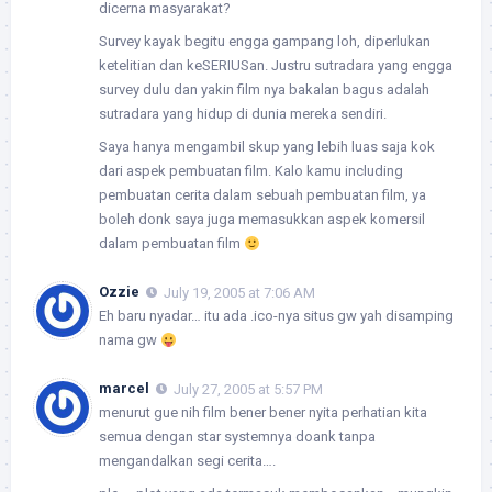
dicerna masyarakat?
Survey kayak begitu engga gampang loh, diperlukan
ketelitian dan keSERIUSan. Justru sutradara yang engga
survey dulu dan yakin film nya bakalan bagus adalah
sutradara yang hidup di dunia mereka sendiri.
Saya hanya mengambil skup yang lebih luas saja kok
dari aspek pembuatan film. Kalo kamu including
pembuatan cerita dalam sebuah pembuatan film, ya
boleh donk saya juga memasukkan aspek komersil
dalam pembuatan film
Ozzie
July 19, 2005 at 7:06 AM
Eh baru nyadar… itu ada .ico-nya situs gw yah disamping
nama gw
marcel
July 27, 2005 at 5:57 PM
menurut gue nih film bener bener nyita perhatian kita
semua dengan star systemnya doank tanpa
mengandalkan segi cerita….