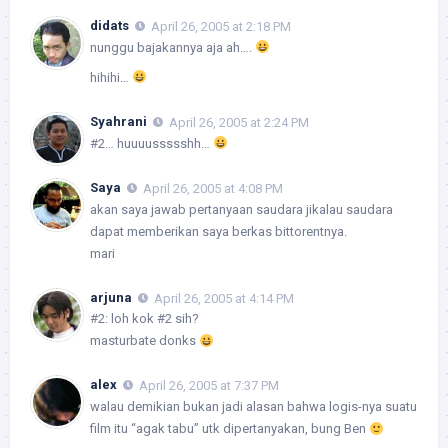
didats
April 26, 2005 at 2:18 PM
nunggu bajakannya aja ah….
hihihi…
Syahrani
April 26, 2005 at 2:24 PM
#2… huuuussssshh…
Saya
April 26, 2005 at 4:08 PM
akan saya jawab pertanyaan saudara jikalau saudara
dapat memberikan saya berkas bittorentnya.
mari
arjuna
April 26, 2005 at 4:14 PM
#2: loh kok #2 sih?
masturbate donks
alex
April 26, 2005 at 7:37 PM
walau demikian bukan jadi alasan bahwa logis-nya suatu
film itu “agak tabu” utk dipertanyakan, bung Ben