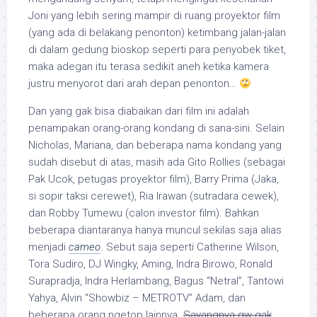
Joni yang lebih sering mampir di ruang proyektor film
(yang ada di belakang penonton) ketimbang jalan-jalan
di dalam gedung bioskop seperti para penyobek tiket,
maka adegan itu terasa sedikit aneh ketika kamera
justru menyorot dari arah depan penonton…
Dan yang gak bisa diabaikan dari film ini adalah
penampakan orang-orang kondang di sana-sini. Selain
Nicholas, Mariana, dan beberapa nama kondang yang
sudah disebut di atas, masih ada Gito Rollies (sebagai
Pak Ucok, petugas proyektor film), Barry Prima (Jaka,
si sopir taksi cerewet), Ria Irawan (sutradara cewek),
dan Robby Tumewu (calon investor film). Bahkan
beberapa diantaranya hanya muncul sekilas saja alias
menjadi
cameo
. Sebut saja seperti Catherine Wilson,
Tora Sudiro, DJ Wingky, Aming, Indra Birowo, Ronald
Surapradja, Indra Herlambang, Bagus “Netral”, Tantowi
Yahya, Alvin “Showbiz – METROTV” Adam, dan
beberapa orang ngetop lainnya.
Sayangnya gw gak