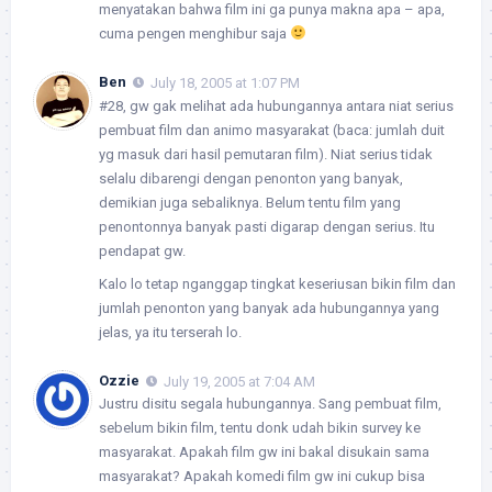
menyatakan bahwa film ini ga punya makna apa – apa,
cuma pengen menghibur saja
Ben
July 18, 2005 at 1:07 PM
#28, gw gak melihat ada hubungannya antara niat serius
pembuat film dan animo masyarakat (baca: jumlah duit
yg masuk dari hasil pemutaran film). Niat serius tidak
selalu dibarengi dengan penonton yang banyak,
demikian juga sebaliknya. Belum tentu film yang
penontonnya banyak pasti digarap dengan serius. Itu
pendapat gw.
Kalo lo tetap nganggap tingkat keseriusan bikin film dan
jumlah penonton yang banyak ada hubungannya yang
jelas, ya itu terserah lo.
Ozzie
July 19, 2005 at 7:04 AM
Justru disitu segala hubungannya. Sang pembuat film,
sebelum bikin film, tentu donk udah bikin survey ke
masyarakat. Apakah film gw ini bakal disukain sama
masyarakat? Apakah komedi film gw ini cukup bisa