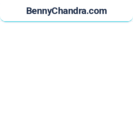
Skip
BennyChandra.com
to
content