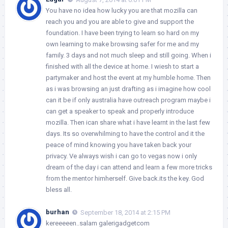
You have no idea how lucky you are that mozilla can
reach you and you are able to give and support the
foundation. I have been trying to learn so hard on my
own learning to make browsing safer for me and my
family. 3 days and not much sleep and still going. When i
finished with all the device at home. I wiesh to start a
partymaker and host the event at my humble home. Then
as i was browsing an just drafting as i imagine how cool
can it be if only australia have outreach program maybe i
can get a speaker to speak and properly introduce
mozilla. Then ican share what i have learnt in the last few
days. Its so overwhilming to have the control and it the
peace of mind knowing you have taken back your
privacy. Ve always wish i can go to vegas now i only
dream of the day i can attend and learn a few more tricks
from the mentor himherself. Give back.its the key. God
bless all.
burhan
September 18, 2014 at 2:15 PM
kereeeeen..salam galerigadgetcom