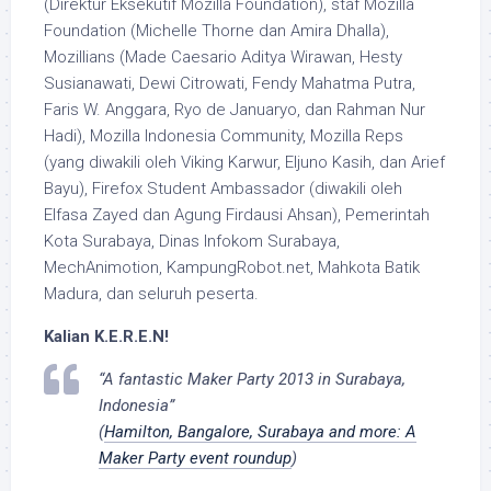
(Direktur Eksekutif Mozilla Foundation), staf Mozilla
Foundation (Michelle Thorne dan Amira Dhalla),
Mozillians (Made Caesario Aditya Wirawan, Hesty
Susianawati, Dewi Citrowati, Fendy Mahatma Putra,
Faris W. Anggara, Ryo de Januaryo, dan Rahman Nur
Hadi), Mozilla Indonesia Community, Mozilla Reps
(yang diwakili oleh Viking Karwur, Eljuno Kasih, dan Arief
Bayu), Firefox Student Ambassador (diwakili oleh
Elfasa Zayed dan Agung Firdausi Ahsan), Pemerintah
Kota Surabaya, Dinas Infokom Surabaya,
MechAnimotion, KampungRobot.net, Mahkota Batik
Madura, dan seluruh peserta.
Kalian K.E.R.E.N!
“
A fantastic Maker Party 2013 in Surabaya,
Indonesia
”
(
Hamilton, Bangalore, Surabaya and more: A
Maker Party event roundup
)