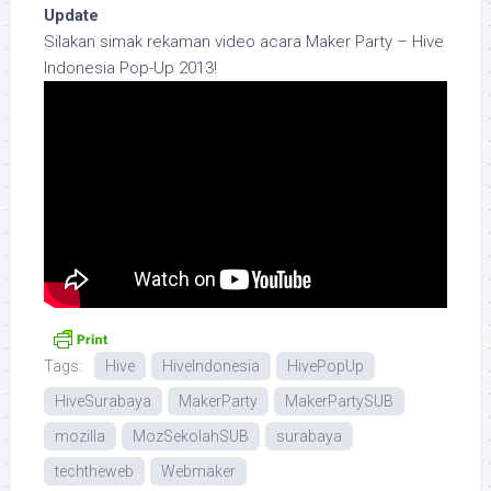
Update
Silakan simak rekaman video acara Maker Party – Hive
Indonesia Pop-Up 2013!
Tags:
Hive
HiveIndonesia
HivePopUp
HiveSurabaya
MakerParty
MakerPartySUB
mozilla
MozSekolahSUB
surabaya
techtheweb
Webmaker