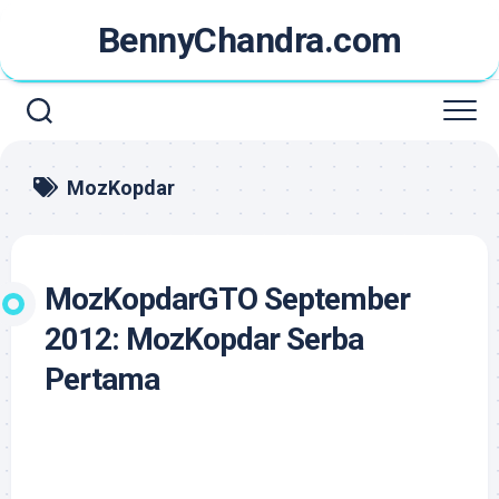
Skip
BennyChandra.com
to
content
MozKopdar
MozKopdarGTO September
2012: MozKopdar Serba
Pertama