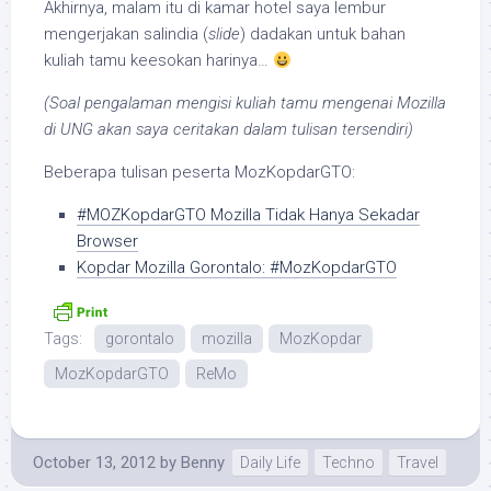
Akhirnya, malam itu di kamar hotel saya lembur
mengerjakan salindia (
slide
) dadakan untuk bahan
kuliah tamu keesokan harinya…
(Soal pengalaman mengisi kuliah tamu mengenai Mozilla
di UNG akan saya ceritakan dalam tulisan tersendiri)
Beberapa tulisan peserta MozKopdarGTO:
#MOZKopdarGTO Mozilla Tidak Hanya Sekadar
Browser
Kopdar Mozilla Gorontalo: #MozKopdarGTO
Tags:
gorontalo
mozilla
MozKopdar
MozKopdarGTO
ReMo
October 13, 2012
by
Benny
Daily Life
Techno
Travel