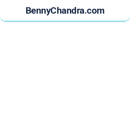
Skip
BennyChandra.com
to
content