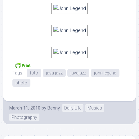
Tags:
foto
java jazz
javajazz
john legend
photo
March 11, 2010
by
Benny
Daily Life
Musics
Photography