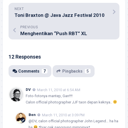
NEXT
Toni Braxton @ Java Jazz Festival 2010
PREVIOUS
Menghentikan “Push RBT” XL
12 Responses
Comments
7
Pingbacks
5
DV
March 11, 2010 at 6:54 AM
Foto-fotonya mantep, Gan!!!!
Calon official photographer JJF taon depan keknya..
Ben
March 11, 2010 at 3:09 PM
@DV, calon official photographer John Legend… ha ha
ha
*biar gak nanggung mimpinya*