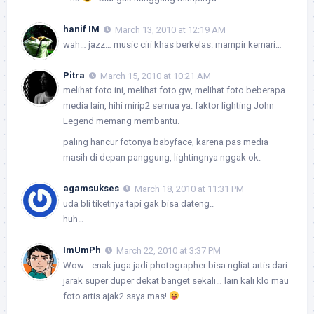
hanif IM
March 13, 2010 at 12:19 AM
wah… jazz… music ciri khas berkelas. mampir kemari…
Pitra
March 15, 2010 at 10:21 AM
melihat foto ini, melihat foto gw, melihat foto beberapa
media lain, hihi mirip2 semua ya. faktor lighting John
Legend memang membantu.
paling hancur fotonya babyface, karena pas media
masih di depan panggung, lightingnya nggak ok.
agamsukses
March 18, 2010 at 11:31 PM
uda bli tiketnya tapi gak bisa dateng..
huh…
ImUmPh
March 22, 2010 at 3:37 PM
Wow… enak juga jadi photographer bisa ngliat artis dari
jarak super duper dekat banget sekali… lain kali klo mau
foto artis ajak2 saya mas!