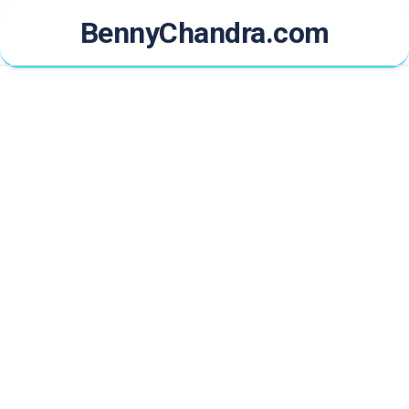
Skip
BennyChandra.com
to
content