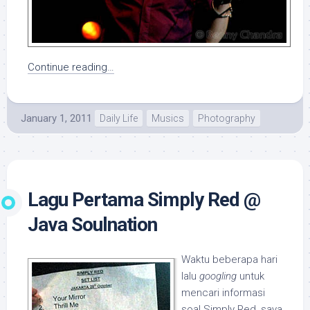
Continue reading…
January 1, 2011
Daily Life
Musics
Photography
Lagu Pertama Simply Red @
Java Soulnation
Waktu beberapa hari
lalu
googling
untuk
mencari informasi
soal Simply Red, saya