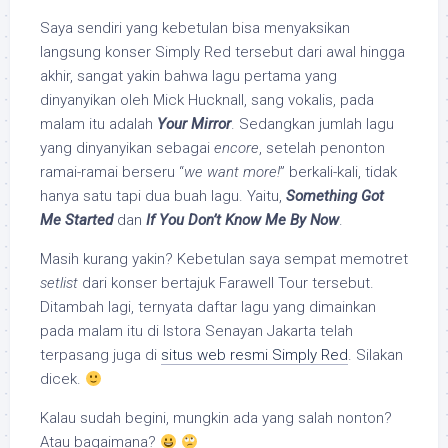
Saya sendiri yang kebetulan bisa menyaksikan
langsung konser Simply Red tersebut dari awal hingga
akhir, sangat yakin bahwa lagu pertama yang
dinyanyikan oleh Mick Hucknall, sang vokalis, pada
malam itu adalah
Your Mirror
. Sedangkan jumlah lagu
yang dinyanyikan sebagai
encore
, setelah penonton
ramai-ramai berseru “
we want more!
” berkali-kali, tidak
hanya satu tapi dua buah lagu. Yaitu,
Some­thing Got
Me Star­ted
dan
If You Don’t Know Me By Now
.
Masih kurang yakin? Kebetulan saya sempat memotret
setlist
dari konser bertajuk Farawell Tour tersebut.
Ditambah lagi, ternyata daftar lagu yang dimainkan
pada malam itu di Istora Senayan Jakarta telah
terpasang juga di
situs web resmi Simply Red
. Silakan
dicek.
Kalau sudah begini, mungkin ada yang salah nonton?
Atau bagaimana?