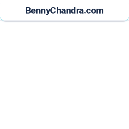
Skip
BennyChandra.com
to
content